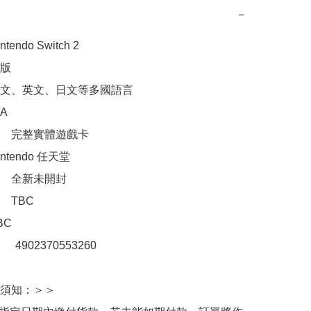
−
ndo Switch 2

版

文、英文、日文等多國語言



　完整實體遊戲卡

tendo 任天堂

　全新未開封

TBC

C

：　4902370553260

須知：＞＞
