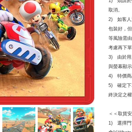
1)　煩請
取消。

2)　如客
包裝好，但
等風險需由
考慮再下單
3)　由於
與螢幕顯示
4)　特價
5)　確定
終決定之權
＜＜取貨安
1)　選擇