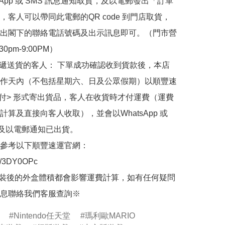
sApp 或 SMS 訊息通知取貨，及以電郵發出「訂單
，客人可以帶同此電郵的QR code 到門店取貨，
出閣下的聯絡電話號碼及出示訊息即可。（門市營
30pm-9:00PM）

快遞送貨的客人： 下單成功確認收到貨款後，本店
作天內（不包括星期六、日及公眾假期）以順豐速
到付> 形式寄出貨品，客人在收貨時才付運費（運費
計算及直接向客人收取），並會以WhatsApp 或 
 及以電郵通知已出貨。

參考以下順豐速運官網：

.ly/3DY0OPc

裝後的外盒體積都會影響運費計算，如有任何疑問
息聯絡我們客服查詢※
Nintendo任天堂
瑪利歐MARIO