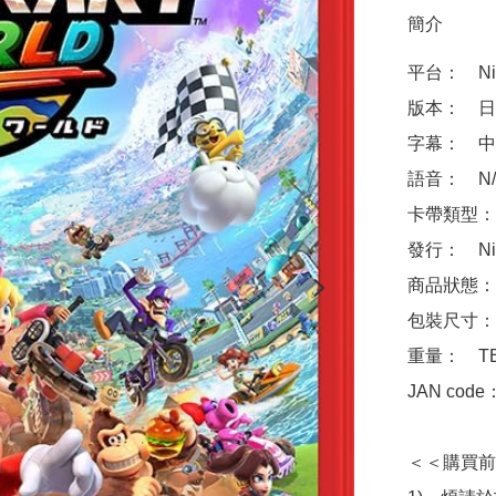
簡介
平台：　Ninte
版本：　日
字幕：　中
語音：　N/A
卡帶類型：
發行：　Nin
商品狀態：
包裝尺寸：　
重量：　TB
JAN code
＜＜購買前