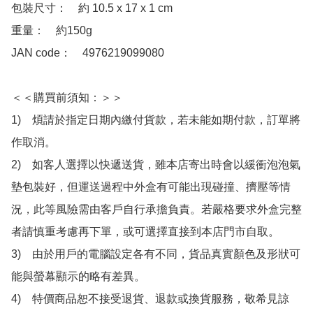
包裝尺寸：　約 10.5 x 17 x 1 cm

重量：　約150g

JAN code：　4976219099080

＜＜購買前須知：＞＞

1)　煩請於指定日期內繳付貨款，若未能如期付款，訂單將
作取消。

2)　如客人選擇以快遞送貨，雖本店寄出時會以緩衝泡泡氣
墊包裝好，但運送過程中外盒有可能出現碰撞、擠壓等情
況，此等風險需由客戶自行承擔負責。若嚴格要求外盒完整
者請慎重考慮再下單，或可選擇直接到本店門市自取。

3)　由於用戶的電腦設定各有不同，貨品真實顏色及形狀可
能與螢幕顯示的略有差異。

4)　特價商品恕不接受退貨、退款或換貨服務，敬希見諒
