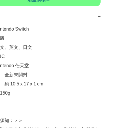
−
endo Switch

版

文、英文、日文

C

tendo 任天堂

　全新未開封

10.5 x 17 x 1 cm

50g

：　

須知：＞＞
