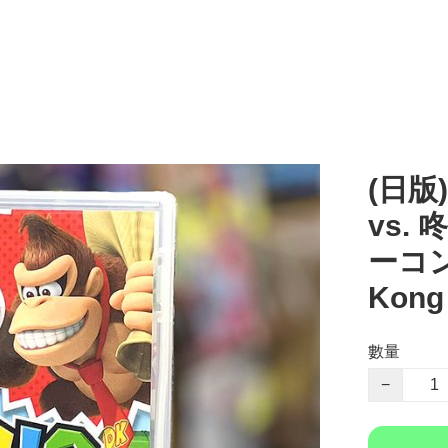
(日版)
vs.
ーコング
Kon
數量
−