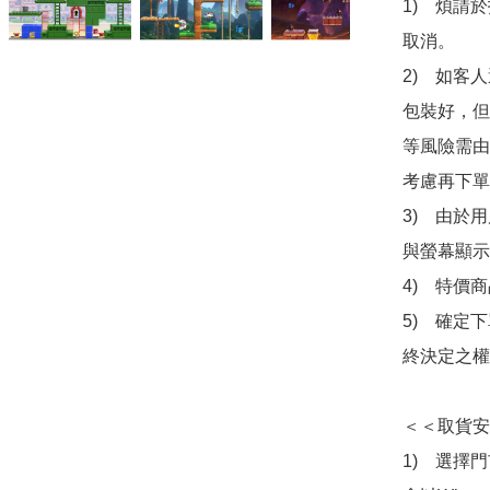
1)　煩請
取消。

2)　如客
包裝好，但
等風險需由
考慮再下單
3)　由於
與螢幕顯示
4)　特價
5)　確定
終決定之權
＜＜取貨安
1)　選擇