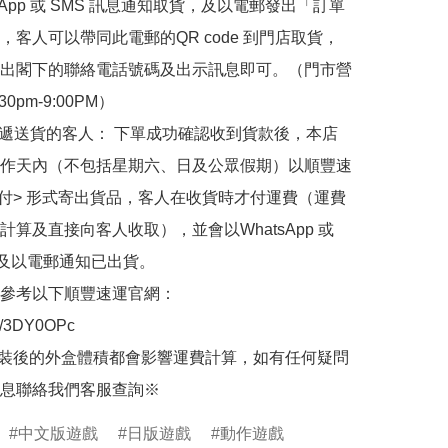
sApp 或 SMS 訊息通知取貨，及以電郵發出「訂單
，客人可以帶同此電郵的QR code 到門店取貨，
出閣下的聯絡電話號碼及出示訊息即可。（門市營
30pm-9:00PM）

快遞送貨的客人： 下單成功確認收到貨款後，本店
作天內（不包括星期六、日及公眾假期）以順豐速
到付> 形式寄出貨品，客人在收貨時才付運費（運費
計算及直接向客人收取），並會以WhatsApp 或 
 及以電郵通知已出貨。

參考以下順豐速運官網：

.ly/3DY0OPc

裝後的外盒體積都會影響運費計算，如有任何疑問
息聯絡我們客服查詢※
中文版遊戲
日版遊戲
動作遊戲