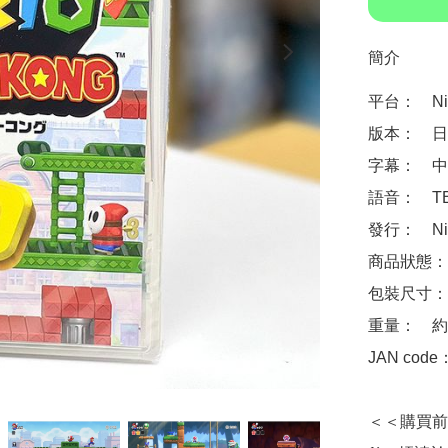
簡介
平台：　Nint
版本：　日
字幕：　中
語音：　TB
發行：　Nin
商品狀態：
包裝尺寸：　約 
重量：　約1
JAN code
＜＜購買前