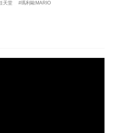
do任天堂
瑪利歐MARIO