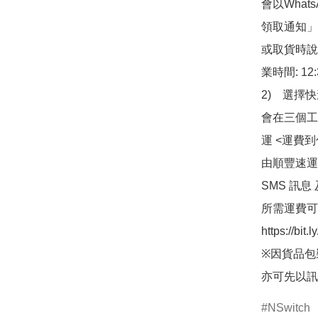
會以What
領取通知」
或取貨時說
業時間: 12:
2)　選擇
會在三個工
運 <運費
由順豐速運
SMS 訊息
所需運費可
https://bit
※因貨品包
亦可先以訊
NSwitch