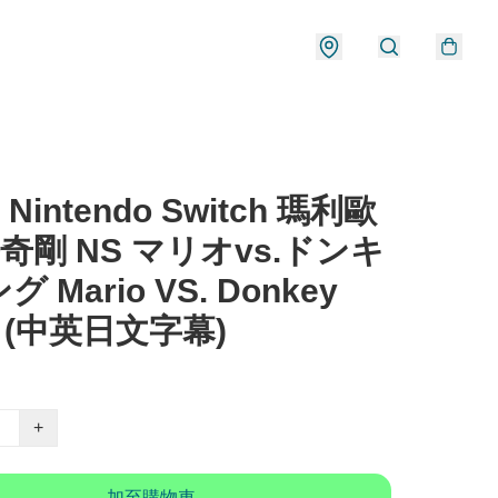
 Nintendo Switch 瑪利歐
 咚奇剛 NS マリオvs.ドンキ
 Mario VS. Donkey
g (中英日文字幕)
+
加至購物車