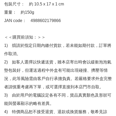
包裝尺寸：　約 10.5 x 17 x 1 cm

重量：　約150g

JAN code：　4988602179866

＜＜購買前須知：＞＞

1)　煩請於指定日期內繳付貨款，若未能如期付款，訂單將
作取消。

2)　如客人選擇以快遞送貨，雖本店寄出時會以緩衝泡泡氣
墊包裝好，但運送過程中外盒有可能出現碰撞、擠壓等情
況，此等風險需由客戶自行承擔負責。若嚴格要求外盒完整
者請慎重考慮再下單，或可選擇直接到本店門市自取。

3)　由於用戶的電腦設定各有不同，貨品真實顏色及形狀可
能與螢幕顯示的略有差異。

4)　特價商品恕不接受退貨、退款或換貨服務，敬希見諒
