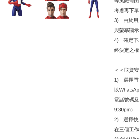
等風險需由
考慮再下單
3)　由於
與螢幕顯示
4)　確定
終決定之權
＜＜取貨安
1)　選擇
以Whats
電話號碼及出
9:30pm）

2)　選擇
在三個工作