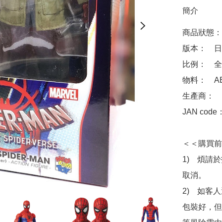
簡介
商品狀態：
版本：　日
比例：　全高
物料：　ABS 
生產商：　Me
JAN code
＜＜購買前
1)　煩請
取消。

2)　如客
包裝好，但