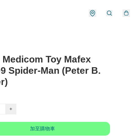
 Medicom Toy Mafex
9 Spider-Man (Peter B.
r)
+
加至購物車