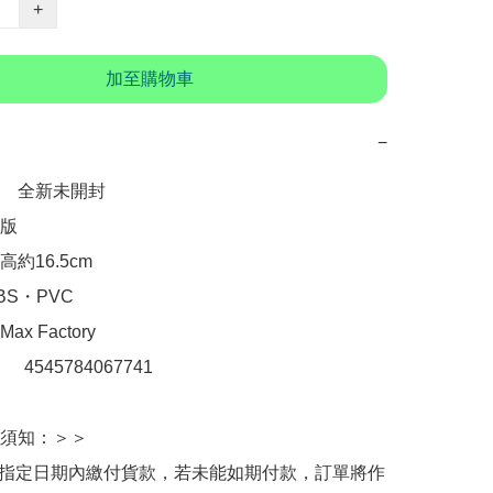
+
加至購物車
−
　全新未開封

版

約16.5cm

S・PVC

 Factory

：　4545784067741

須知：＞＞

於指定日期內繳付貨款，若未能如期付款，訂單將作