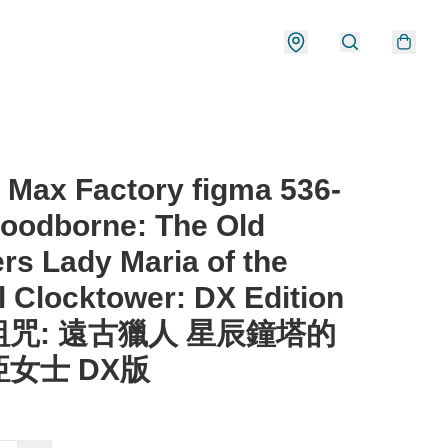
Max Factory figma 536-
oodborne: The Old
rs Lady Maria of the
l Clocktower: DX Edition
咒: 遠古獵人 星辰鐘塔的
女士 DX版