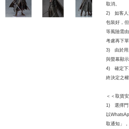
取消。

2)　如客
包裝好，但
等風險需由
考慮再下單
3)　由於
與螢幕顯示
4)　確定
終決定之權
＜＜取貨安
1)　選擇
以Whats
取通知」，