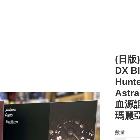
(日版) 
DX Bl
Hunte
Astra
血源詛
瑪麗亞
數量