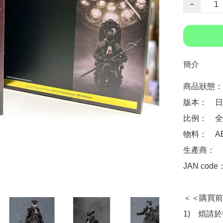
−
簡介
商品狀態：
版本：　日
比例：　全高
物料：　AB
生產商：　Max
JAN code
＜＜購買前
1)　煩請