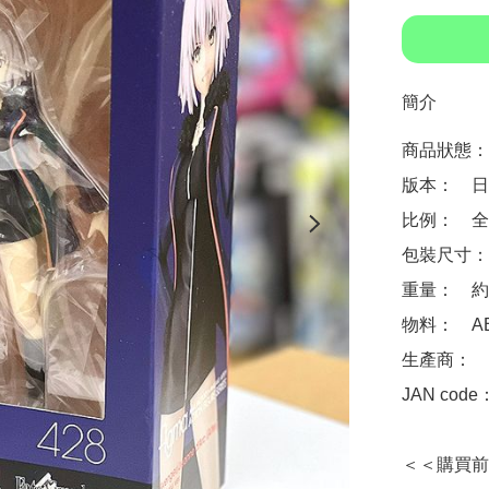
簡介
商品狀態：
版本：　日
比例：　全高
包裝尺寸：　約 1
重量：　約 1
物料：　ABS
生產商：　Max
JAN code
＜＜購買前