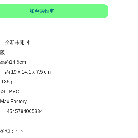
加至購物車
−
　全新未開封

版

約14.5cm

9 x 14.1 x 7.5 cm 

86g

 , PVC

 Factory

：　4545784065884

須知：＞＞
