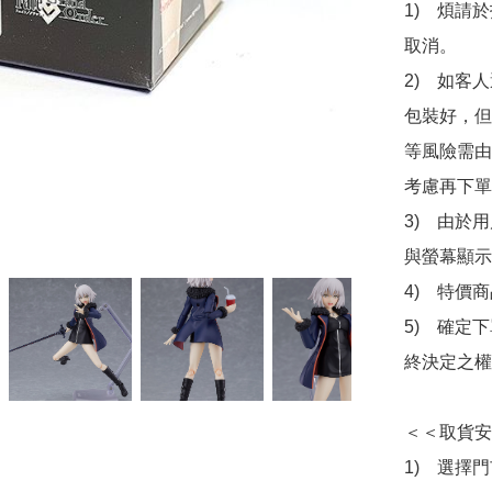
1)　煩請
取消。

2)　如客
包裝好，但
等風險需由
考慮再下單
3)　由於
與螢幕顯示
4)　特價
5)　確定
終決定之權
＜＜取貨安
1)　選擇