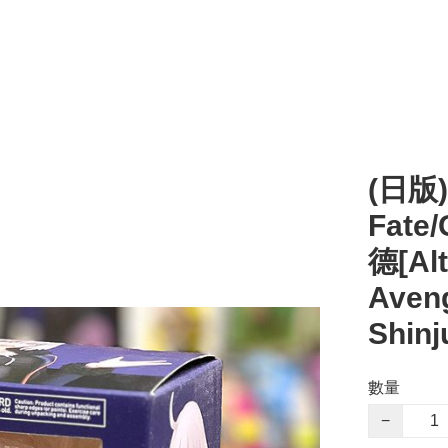
(日版) 
Fate/
德[Al
Aveng
Shinj
數量
−