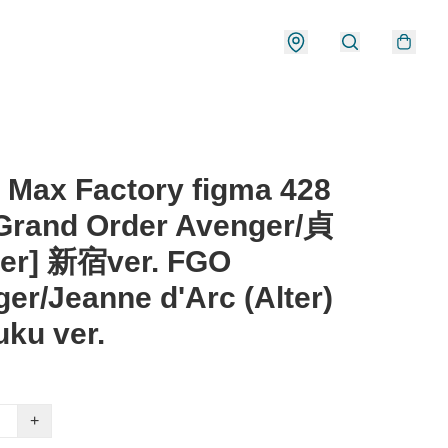
Max Factory figma 428
Grand Order Avenger/貞
ter] 新宿ver. FGO
er/Jeanne d'Arc (Alter)
uku ver.
+