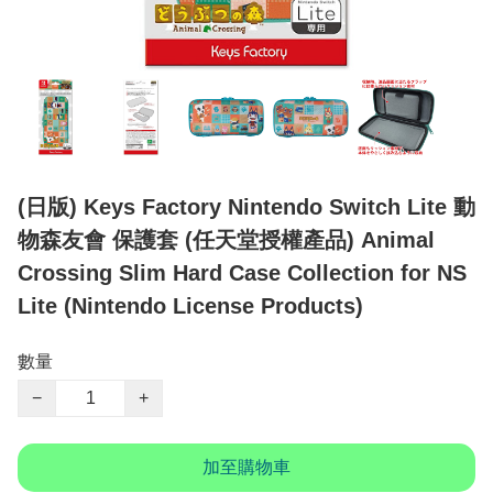
(日版) Keys Factory Nintendo Switch Lite 動
物森友會 保護套 (任天堂授權產品) Animal
Crossing Slim Hard Case Collection for NS
Lite (Nintendo License Products)
數量
−
+
加至購物車