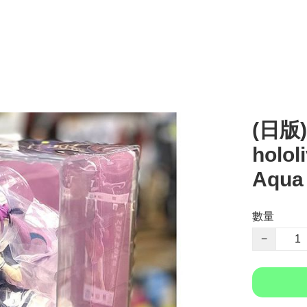
(日版)
holol
Aqu
數量
−