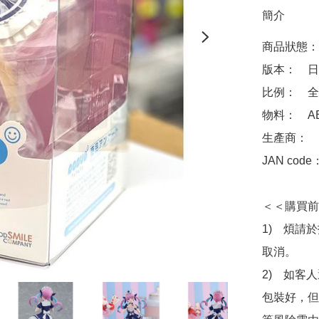
簡介
商品狀態：
版本：　日
比例：　全高
物料：　ABS
生產商：　Goo
JAN code
＜＜購買前
1)　煩請
取消。

2)　如客
包裝好，但