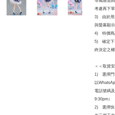
等風險需由
考慮再下單
3)　由於
與螢幕顯示
4)　特價
5)　確定
終決定之權
＜＜取貨安
1)　選擇
以Whats
電話號碼及出
9:30pm）

2)　選擇