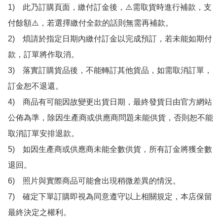
1)　此乃訂購頁面，繳付訂金後，⚠️需取貨時進行補款，支
付餘額⚠️，若選擇繳付全款的話則無需再補款。

2)　煩請於指定日期內繳付訂金以完成預訂，若未能如期付
款，訂單將作取消。

3)　落實訂購貨品後，不能轉訂其他貨品，如需取消訂單，
訂金恕不退還。

4)　商品有可能因故變更出貨日期，最終發貨日由官方網站
公佈為準，除因生產商或供應商問題未能供貨，否則恕不能
取消訂單安排退款。

5)　如因生產商或供應商未能全數供貨，所有訂金將獲全數
退回。

6)　照片與實際商品可能會出現稍微差異的情況。

7)　確定下單訂購即視為同意遵守以上相關規定，本店保留
最終決定之權利。
