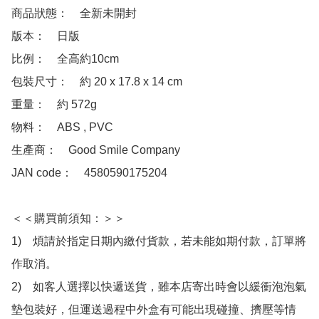
商品狀態：　全新未開封

版本：　日版

比例：　全高約10cm

包裝尺寸：　約 20 x 17.8 x 14 cm

重量：　約 572g

物料：　ABS , PVC 

生產商：　Good Smile Company

JAN code：　4580590175204

＜＜購買前須知：＞＞

1)　煩請於指定日期內繳付貨款，若未能如期付款，訂單將
作取消。

2)　如客人選擇以快遞送貨，雖本店寄出時會以緩衝泡泡氣
墊包裝好，但運送過程中外盒有可能出現碰撞、擠壓等情