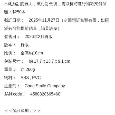
⚠️此乃訂購頁面，繳付訂金後，需取貨時進行補款支付餘
額：$250⚠️

截訂日期：　2025年11月27日（※因預訂名額有限，如額
滿有可能提前結束，請見諒※）

發售日：　2026年2月再版

版本：　行版

比例：　全高約10cm

包裝尺寸：　約 17.7 x 13.7 x 9.1 cm

重量：　約 260g

物料：　ABS , PVC 

生產商：　Good Smile Company

JAN code：　4580828665460

＜＜預訂須知：＞＞
