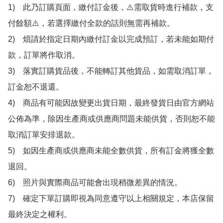
1)　此乃訂購頁面，繳付訂金後，⚠️需取貨時進行補款，支
付餘額⚠️，若選擇繳付全款的話則無需再補款。

2)　煩請於指定日期內繳付訂金以完成預訂，若未能如期付
款，訂單將作取消。

3)　落實訂購貨品後，不能轉訂其他貨品，如需取消訂單，
訂金恕不退還。

4)　商品有可能因故變更出貨日期，最終發貨日由官方網站
公佈為準，除因生產商或供應商問題未能供貨，否則恕不能
取消訂單安排退款。

5)　如因生產商或供應商未能全數供貨，所有訂金將獲全數
退回。

6)　照片與實際商品可能會出現稍微差異的情況。

7)　確定下單訂購即視為同意遵守以上相關規定，本店保留
最終決定之權利。
