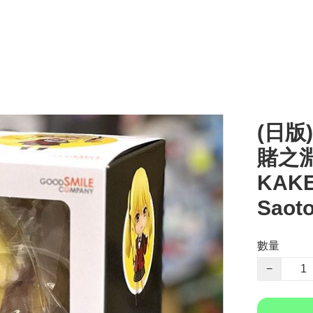
(日版)
賭之淵
KAKE
Saot
數量
−