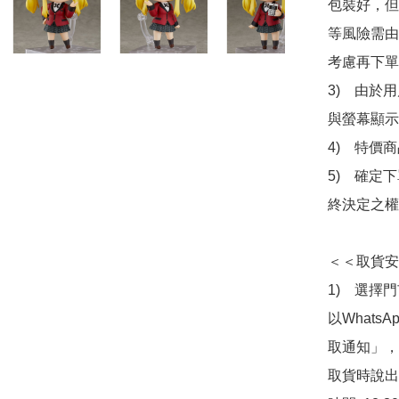
包裝好，但
等風險需由
考慮再下單
3)　由於
與螢幕顯示
4)　特價
5)　確定
終決定之權
＜＜取貨安
1)　選擇
以Whats
取通知」，
取貨時說出