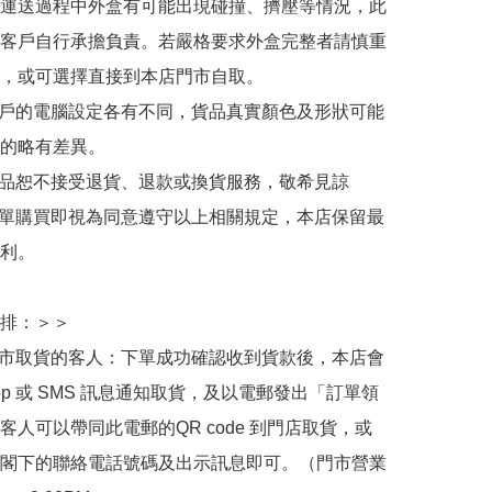
運送過程中外盒有可能出現碰撞、擠壓等情況，此
客戶自行承擔負責。若嚴格要求外盒完整者請慎重
，或可選擇直接到本店門市自取。

用戶的電腦設定各有不同，貨品真實顏色及形狀可能
的略有差異。

商品恕不接受退貨、退款或換貨服務，敬希見諒

下單購買即視為同意遵守以上相關規定，本店保留最
利。

排：＞＞

門市取貨的客人：下單成功確認收到貨款後，本店會
App 或 SMS 訊息通知取貨，及以電郵發出「訂單領
客人可以帶同此電郵的QR code 到門店取貨，或
閣下的聯絡電話號碼及出示訊息即可。（門市營業