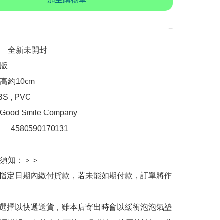
−
　全新未開封

版

約10cm

, PVC 

d Smile Company

：　4580590170131

須知：＞＞

於指定日期內繳付貨款，若未能如期付款，訂單將作
人選擇以快遞送貨，雖本店寄出時會以緩衝泡泡氣墊