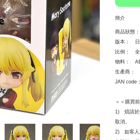
簡介
商品狀態：
版本：　日
比例：　全高
物料：　ABS 
生產商：　Goo
JAN code
＜＜購買前
1)　煩請
取消。

2)　如客