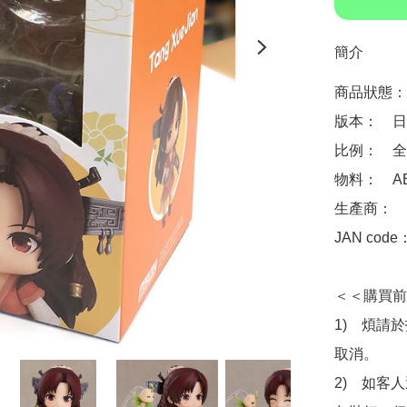
簡介
商品狀態：
版本：　日
比例：　全高
物料：　ABS
生產商：　Goo
JAN code
＜＜購買前
1)　煩請
取消。

2)　如客