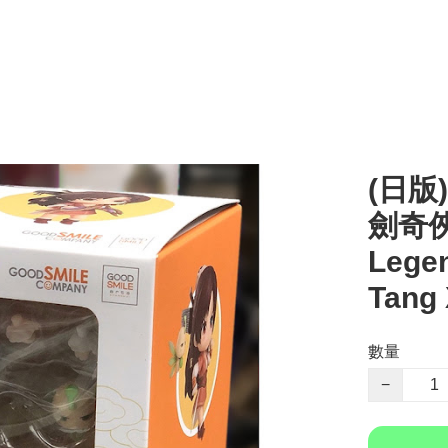
(日版)
劍奇俠
Legen
Tang 
數量
−