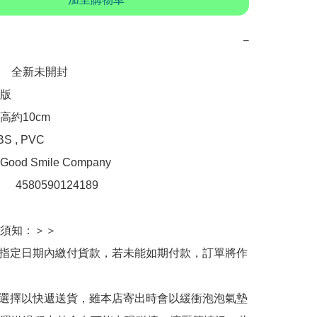
−
　全新未開封

版

約10cm

 , PVC

d Smile Company

：　4580590124189

須知：＞＞

於指定日期內繳付貨款，若未能如期付款，訂單將作
人選擇以快遞送貨，雖本店寄出時會以緩衝泡泡氣墊