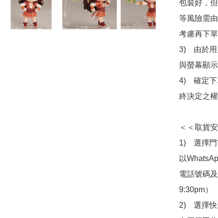
包裝好，但
等風險需由
考慮再下單
3)　由於
與螢幕顯示
4)　確定
終決定之權
＜＜取貨安
1)　選擇
以Whats
電話號碼及出
9:30pm）

2)　選擇