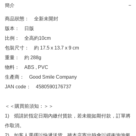
簡介
−
商品狀態：　全新未開封

版本：　日版

比例：　全高約10cm

包裝尺寸：　約 17.5 x 13.7 x 9 cm

重量：　約 288g

物料：　ABS , PVC 

生產商：　Good Smile Company

JAN code：　4580590176737

＜＜購買前須知：＞＞

1)　煩請於指定日期內繳付貨款，若未能如期付款，訂單將
作取消。

2)　如客人選擇以快遞送貨，雖本店寄出時會以緩衝泡泡氣