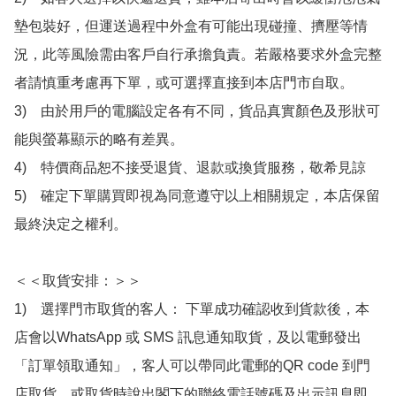
墊包裝好，但運送過程中外盒有可能出現碰撞、擠壓等情
況，此等風險需由客戶自行承擔負責。若嚴格要求外盒完整
者請慎重考慮再下單，或可選擇直接到本店門市自取。

3)　由於用戶的電腦設定各有不同，貨品真實顏色及形狀可
能與螢幕顯示的略有差異。

4)　特價商品恕不接受退貨、退款或換貨服務，敬希見諒

5)　確定下單購買即視為同意遵守以上相關規定，本店保留
最終決定之權利。

＜＜取貨安排：＞＞

1)　選擇門市取貨的客人： 下單成功確認收到貨款後，本
店會以WhatsApp 或 SMS 訊息通知取貨，及以電郵發出
「訂單領取通知」，客人可以帶同此電郵的QR code 到門
店取貨，或取貨時說出閣下的聯絡電話號碼及出示訊息即