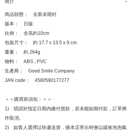
簡介
−
商品狀態：　全新未開封

版本：　日版

比例：　全高約10cm

包裝尺寸：　約 17.7 x 13.5 x 9 cm

重量：　約 264g

物料：　ABS , PVC 

生產商：　Good Smile Company

JAN code：　4580590177277

＜＜購買前須知：＞＞

1)　煩請於指定日期內繳付貨款，若未能如期付款，訂單將
作取消。

2)　如客人選擇以快遞送貨，雖本店寄出時會以緩衝泡泡氣