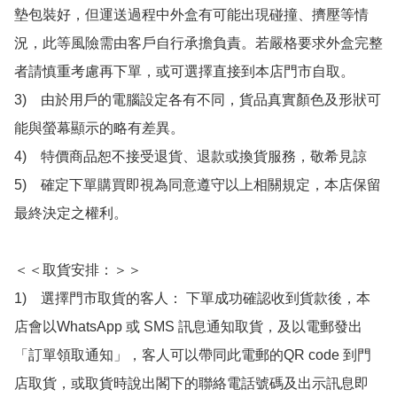
墊包裝好，但運送過程中外盒有可能出現碰撞、擠壓等情
況，此等風險需由客戶自行承擔負責。若嚴格要求外盒完整
者請慎重考慮再下單，或可選擇直接到本店門市自取。

3)　由於用戶的電腦設定各有不同，貨品真實顏色及形狀可
能與螢幕顯示的略有差異。

4)　特價商品恕不接受退貨、退款或換貨服務，敬希見諒

5)　確定下單購買即視為同意遵守以上相關規定，本店保留
最終決定之權利。

＜＜取貨安排：＞＞

1)　選擇門市取貨的客人： 下單成功確認收到貨款後，本
店會以WhatsApp 或 SMS 訊息通知取貨，及以電郵發出
「訂單領取通知」，客人可以帶同此電郵的QR code 到門
店取貨，或取貨時說出閣下的聯絡電話號碼及出示訊息即