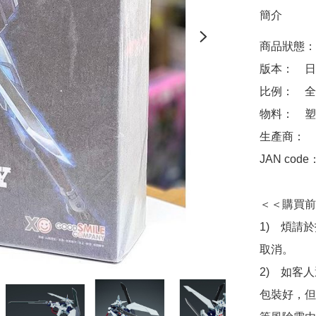
簡介
商品狀態：
版本：　日版
比例：　全高
物料：　塑
生產商：　Goo
JAN code
＜＜購買前
1)　煩請
取消。

2)　如客
包裝好，但