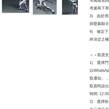
等風險需由
考慮再下單
3)　由於
與螢幕顯示
4)　確定
終決定之權
＜＜取貨安
1)　選擇
以Whats
取通知」，
取貨時說出
時間: 12:3
2)　選擇