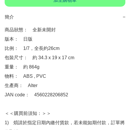
加至購物車
簡介
−
商品狀態：　全新未開封

版本：　日版

比例：　1/7，全長約26cm

包裝尺寸：　約 34.3 x 19 x 17 cm

重量：　約 864g

物料：　ABS , PVC

生產商：　Alter 

JAN code：　4560228206852

＜＜購買前須知：＞＞

1)　煩請於指定日期內繳付貨款，若未能如期付款，訂單將