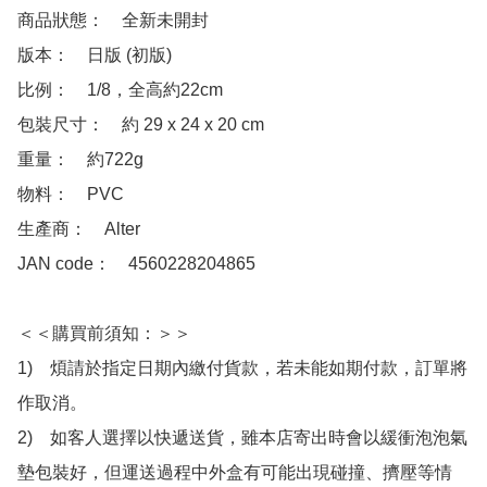
商品狀態：　全新未開封

版本：　日版 (初版)

比例：　1/8，全高約22cm

包裝尺寸：　約 29 x 24 x 20 cm

重量：　約722g

物料：　PVC

生產商：　Alter

JAN code：　4560228204865

＜＜購買前須知：＞＞

1)　煩請於指定日期內繳付貨款，若未能如期付款，訂單將
作取消。

2)　如客人選擇以快遞送貨，雖本店寄出時會以緩衝泡泡氣
墊包裝好，但運送過程中外盒有可能出現碰撞、擠壓等情