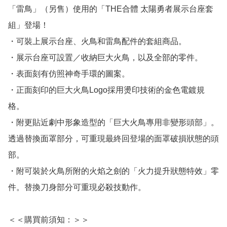
「雷鳥」（另售）使用的「THE合體 太陽勇者展示台座套
組」登場！

・可裝上展示台座、火鳥和雷鳥配件的套組商品。

・展示台座可設置／收納巨大火鳥，以及全部的零件。

・表面刻有仿照神奇手環的圖案。

・正面刻印的巨大火鳥Logo採用燙印技術的金色電鍍規
格。

・附更貼近劇中形象造型的「巨大火鳥專用非變形頭部」。
透過替換面罩部分，可重現最終回登場的面罩破損狀態的頭
部。

・附可裝於火鳥所附的火焰之劍的「火力提升狀態特效」零
件。替換刀身部分可重現必殺技動作。

＜＜購買前須知：＞＞
