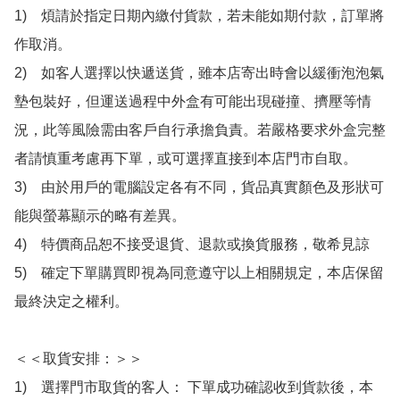
1)　煩請於指定日期內繳付貨款，若未能如期付款，訂單將
作取消。

2)　如客人選擇以快遞送貨，雖本店寄出時會以緩衝泡泡氣
墊包裝好，但運送過程中外盒有可能出現碰撞、擠壓等情
況，此等風險需由客戶自行承擔負責。若嚴格要求外盒完整
者請慎重考慮再下單，或可選擇直接到本店門市自取。

3)　由於用戶的電腦設定各有不同，貨品真實顏色及形狀可
能與螢幕顯示的略有差異。

4)　特價商品恕不接受退貨、退款或換貨服務，敬希見諒

5)　確定下單購買即視為同意遵守以上相關規定，本店保留
最終決定之權利。

＜＜取貨安排：＞＞

1)　選擇門市取貨的客人： 下單成功確認收到貨款後，本