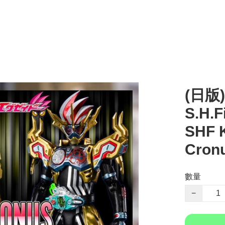
(日版)
S.H.
SHF 
Cron
數量
−