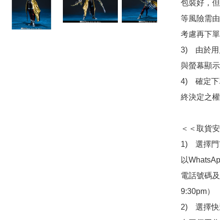
包裝好，但
等風險需由
考慮再下單
3)　由於
與螢幕顯示
4)　確定
終決定之權
＜＜取貨安
1)　選擇
以Whats
電話號碼及出
9:30pm）

2)　選擇