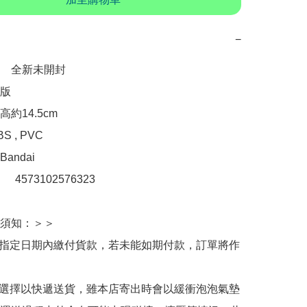
−
　全新未開封

版

約14.5cm

 , PVC

ndai

：　4573102576323

須知：＞＞

於指定日期內繳付貨款，若未能如期付款，訂單將作
人選擇以快遞送貨，雖本店寄出時會以緩衝泡泡氣墊