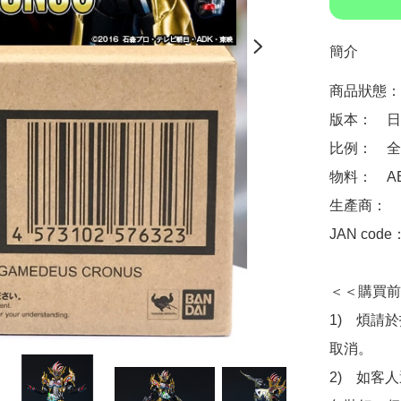
簡介
商品狀態：
版本：　日
比例：　全高
物料：　ABS
生產商：　Ba
JAN code
＜＜購買前
1)　煩請
取消。

2)　如客