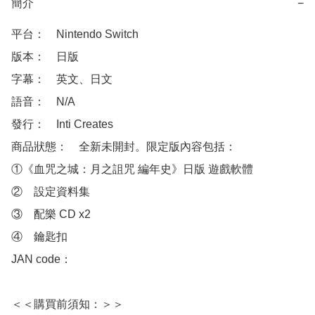
簡介
−
平台：　Nintendo Switch

版本：　日版

字幕：　英文、日文

語音：　N/A

發行：　Inti Creates

商品狀態：　全新未開封。限定版內容包括：

①《血咒之城：月之詛咒 編年史》日版 遊戲軟體

②　設定資料集

③　配樂 CD x2

④　鑰匙扣

JAN code：　

＜＜購買前須知：＞＞
