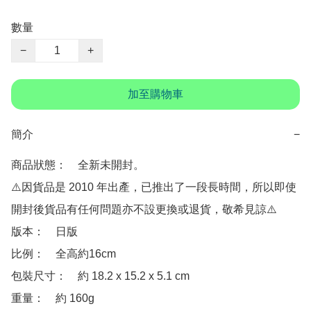
數量
−
+
加至購物車
簡介
−
商品狀態：　全新未開封。

⚠️因貨品是 2010 年出產，已推出了一段長時間，所以即使
開封後貨品有任何問題亦不設更換或退貨，敬希見諒⚠️

版本：　日版

比例：　全高約16cm

包裝尺寸：　約 18.2 x 15.2 x 5.1 cm 

重量：　約 160g
