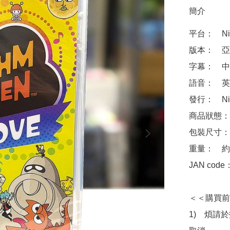
簡介
平台：　Ninte
版本：　亞
字幕：　中
語音：　英
發行：　Nin
商品狀態：
包裝尺寸：　約 
重量：　約1
JAN code
＜＜購買前
1)　煩請