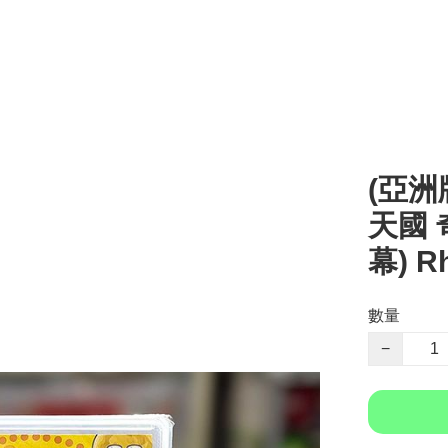
(亞洲版
天國 
幕) R
數量
−