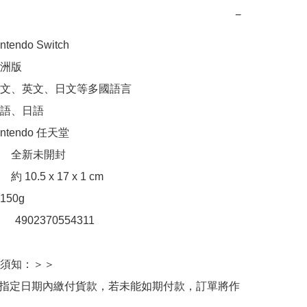
−
ndo Switch 

洲版

文、英文、日文等多國語言

語、日語

tendo 任天堂

　全新未開封

10.5 x 17 x 1 cm

50g

：　4902370554311

須知：＞＞

於指定日期內繳付貨款，若未能如期付款，訂單將作