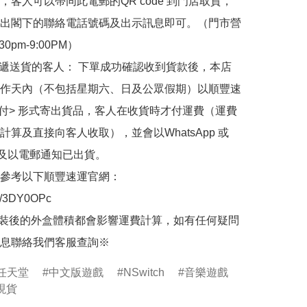
，客人可以帶同此電郵的QR code 到門店取貨，
出閣下的聯絡電話號碼及出示訊息即可。（門市營
30pm-9:00PM）

快遞送貨的客人： 下單成功確認收到貨款後，本店
作天內（不包括星期六、日及公眾假期）以順豐速
到付> 形式寄出貨品，客人在收貨時才付運費（運費
計算及直接向客人收取），並會以WhatsApp 或 
 及以電郵通知已出貨。

參考以下順豐速運官網：

.ly/3DY0OPc

裝後的外盒體積都會影響運費計算，如有任何疑問
息聯絡我們客服查詢※
do任天堂
中文版遊戲
NSwitch
音樂遊戲
現貨