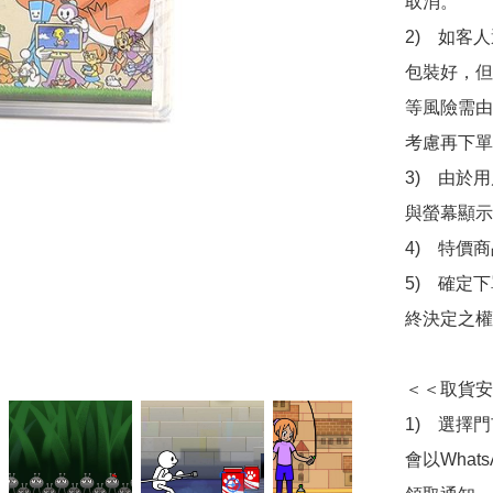
取消。

2)　如客
包裝好，但
等風險需由
考慮再下單
3)　由於
與螢幕顯示
4)　特價
5)　確定
終決定之權
＜＜取貨安
1)　選擇
會以What