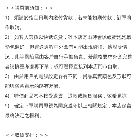
＜＜購買前須知：＞＞

1)　煩請於指定日期內繳付貨款，若未能如期付款，訂單將
作取消。

2)　如客人選擇以快遞送貨，雖本店寄出時會以緩衝泡泡氣
墊包裝好，但運送過程中外盒有可能出現碰撞、擠壓等情
況，此等風險需由客戶自行承擔負責。若嚴格要求外盒完整
者請慎重考慮再下單，或可選擇直接到本店門市自取。

3)　由於用戶的電腦設定各有不同，貨品真實顏色及形狀可
能與螢幕顯示的略有差異。

4)　特價商品恕不接受退貨、退款或換貨服務，敬希見諒

5)　確定下單購買即視為同意遵守以上相關規定，本店保留
最終決定之權利。

＜＜取貨安排：＞＞
