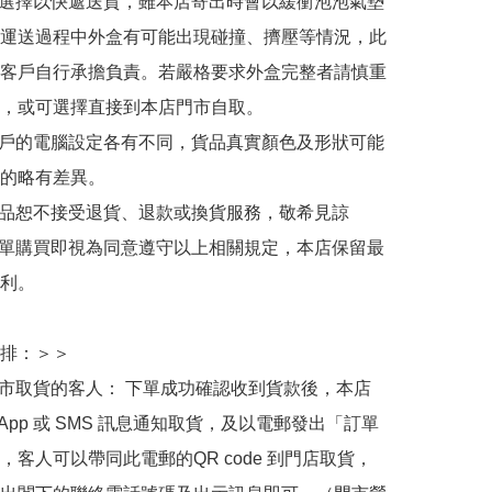
人選擇以快遞送貨，雖本店寄出時會以緩衝泡泡氣墊
運送過程中外盒有可能出現碰撞、擠壓等情況，此
客戶自行承擔負責。若嚴格要求外盒完整者請慎重
，或可選擇直接到本店門市自取。

用戶的電腦設定各有不同，貨品真實顏色及形狀可能
的略有差異。

商品恕不接受退貨、退款或換貨服務，敬希見諒

下單購買即視為同意遵守以上相關規定，本店保留最
利。

排：＞＞

門市取貨的客人： 下單成功確認收到貨款後，本店
sApp 或 SMS 訊息通知取貨，及以電郵發出「訂單
，客人可以帶同此電郵的QR code 到門店取貨，