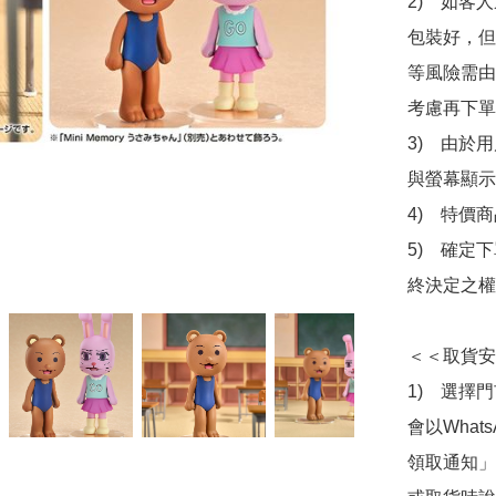
2)　如客
包裝好，但
等風險需由
考慮再下單
3)　由於
與螢幕顯示
4)　特價
5)　確定
終決定之權
＜＜取貨安
1)　選擇
會以What
領取通知」