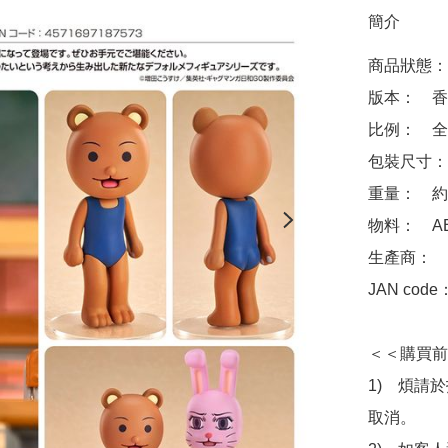
簡介
商品狀態：
版本：　香
比例：　全高
包裝尺寸：　約 1
重量：　約 4
物料：　ABS 
生產商：　Goo
JAN code
＜＜購買前
1)　煩請
取消。
