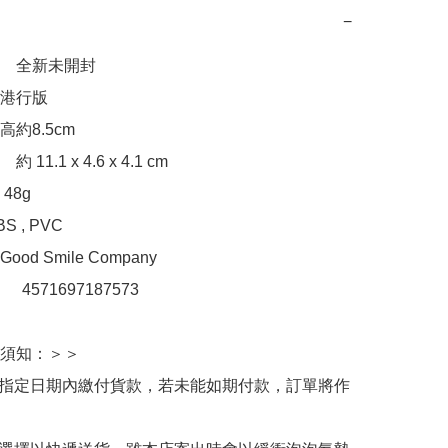
−
　全新未開封

港行版

約8.5cm

1.1 x 4.6 x 4.1 cm

8g

, PVC 

d Smile Company

：　4571697187573

須知：＞＞

於指定日期內繳付貨款，若未能如期付款，訂單將作