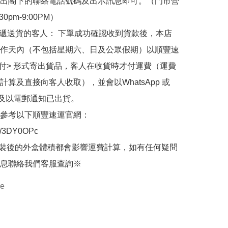
出閣下的聯絡電話號碼及出示訊息即可。（門市營
30pm-9:00PM）

快遞送貨的客人： 下單成功確認收到貨款後，本店
作天內（不包括星期六、日及公眾假期）以順豐速
到付> 形式寄出貨品，客人在收貨時才付運費（運費
計算及直接向客人收取），並會以WhatsApp 或 
 及以電郵通知已出貨。

參考以下順豐速運官網：

.ly/3DY0OPc

裝後的外盒體積都會影響運費計算，如有任何疑問
息聯絡我們客服查詢※
re