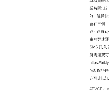
或取貨時說
業時間: 12:
2)　選擇
會在三個工
運 <運費
由順豐速運
SMS 訊息
所需運費可
https://bit
※因貨品包
亦可先以訊
PVCFigu