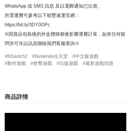
WhatsApp 或 SMS 訊息 及以電郵通知已出貨。

所需運費可參考以下順豐速運官網：

https://bit.ly/3DY0OPc

※因貨品包裝後的外盒體積都會影響運費計算，如有任何疑
問亦可先以訊息聯絡我們客服查詢※
NSwitch2
Nintendo任天堂
中文版遊戲
動作遊戲
射擊遊戲
日版遊戲
最新遊戲現貨
商品詳情