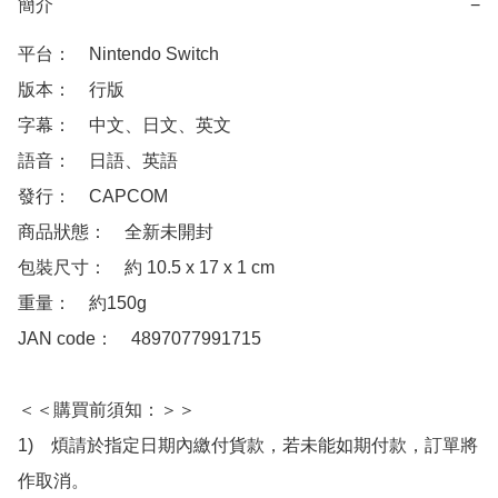
簡介
−
平台：　Nintendo Switch

版本：　行版

字幕：　中文、日文、英文

語音：　日語、英語

發行：　CAPCOM

商品狀態：　全新未開封

包裝尺寸：　約 10.5 x 17 x 1 cm

重量：　約150g

JAN code：　4897077991715

＜＜購買前須知：＞＞

1)　煩請於指定日期內繳付貨款，若未能如期付款，訂單將
作取消。
