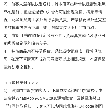
2)　如客人選擇以快遞送貨，雖本店寄出時會以緩衝泡泡氣
墊包裝好，但運送過程中外盒有可能出現碰撞、擠壓等情
況，此等風險需由客戶自行承擔負責。若嚴格要求外盒完整
者請慎重考慮再下單，或可選擇直接到本店門市自取。

3)　由於用戶的電腦設定各有不同，貨品真實顏色及形狀可
能與螢幕顯示的略有差異。

4)　特價商品恕不接受退貨、退款或換貨服務，敬希見諒

5)　確定下單購買即視為同意遵守以上相關規定，本店保留
最終決定之權利。

＜＜取貨安排：＞＞

1)　選擇門市取貨的客人： 下單成功確認收到貨款後，本
店會以WhatsApp 或 SMS 訊息通知取貨，及以電郵發出
「訂單領取通知」，客人可以帶同此電郵的QR code 到門