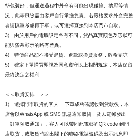
墊包裝好，但運送過程中外盒有可能出現碰撞、擠壓等情
況，此等風險需由客戶自行承擔負責。若嚴格要求外盒完整
者請慎重考慮再下單，或可選擇直接到本店門市自取。

3)　由於用戶的電腦設定各有不同，貨品真實顏色及形狀可
能與螢幕顯示的略有差異。

4)　特價商品恕不接受退貨、退款或換貨服務，敬希見諒

5)　確定下單購買即視為同意遵守以上相關規定，本店保留
最終決定之權利。

＜＜取貨安排：＞＞

1)　選擇門市取貨的客人： 下單成功確認收到貨款後，本
店會以WhatsApp 或 SMS 訊息通知取貨，及以電郵發出
「訂單領取通知」，客人可以帶同此電郵的QR code 到門
店取貨，或取貨時說出閣下的聯絡電話號碼及出示訊息即