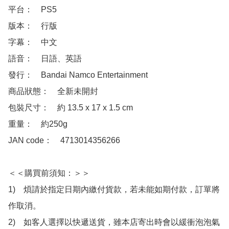
平台：　PS5

版本：　行版

字幕：　中文

語音：　日語、英語

發行：　Bandai Namco Entertainment

商品狀態：　全新未開封

包裝尺寸：　約 13.5 x 17 x 1.5 cm

重量：　約250g

JAN code：　4713014356266

＜＜購買前須知：＞＞

1)　煩請於指定日期內繳付貨款，若未能如期付款，訂單將
作取消。

2)　如客人選擇以快遞送貨，雖本店寄出時會以緩衝泡泡氣