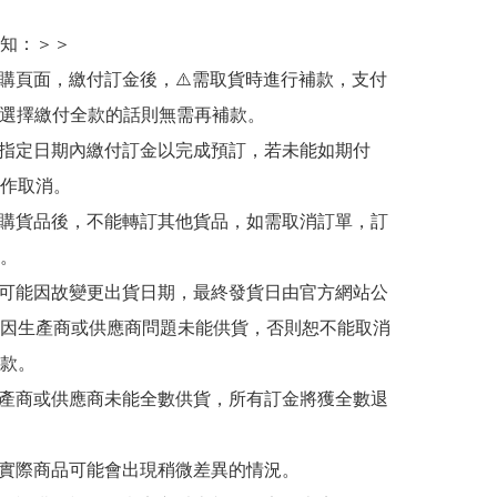
知：＞＞

訂購頁面，繳付訂金後，⚠️需取貨時進行補款，支付
若選擇繳付全款的話則無需再補款。

於指定日期內繳付訂金以完成預訂，若未能如期付
作取消。

訂購貨品後，不能轉訂其他貨品，如需取消訂單，訂
。

有可能因故變更出貨日期，最終發貨日由官方網站公
因生產商或供應商問題未能供貨，否則恕不能取消
款。

生產商或供應商未能全數供貨，所有訂金將獲全數退
與實際商品可能會出現稍微差異的情況。
