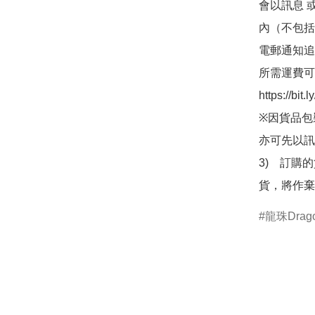
會以訊息 
內（不包括
電郵通知追
所需運費可
https://bit
※因貨品包
亦可先以訊
3)　訂購
貨，將作棄
龍珠Drago