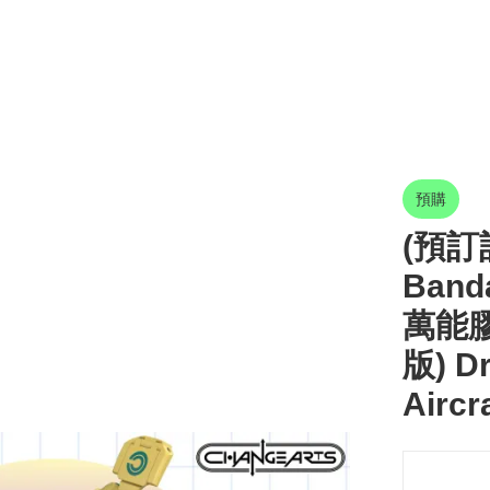
預購
(預訂訂
Band
萬能膠
版) Dr
Aircr