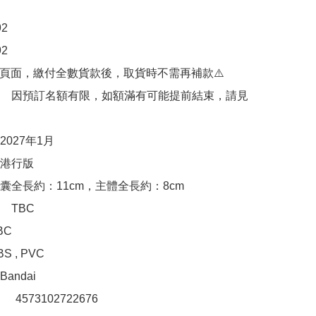




購頁面，繳付全數貨款後，取貨時不需再補款⚠️

　因預訂名額有限，如額滿有可能提前結束，請見
027年1月

港行版

囊全長約：11cm，主體全長約：8cm

TBC

C

 , PVC

ndai

：　4573102722676 
