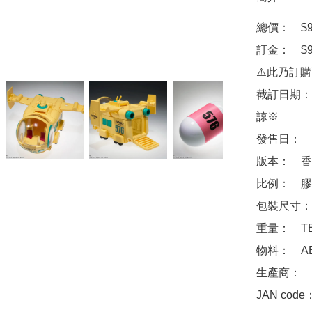
總價：　$92
訂金：　$92
⚠️此乃訂
截訂日期：
諒※

發售日：　2
版本：　香
比例：　膠
包裝尺寸：　
重量：　TB
物料：　ABS
生產商：　Ba
JAN code