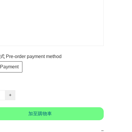
re-order payment method
 Payment
+
加至購物車
−