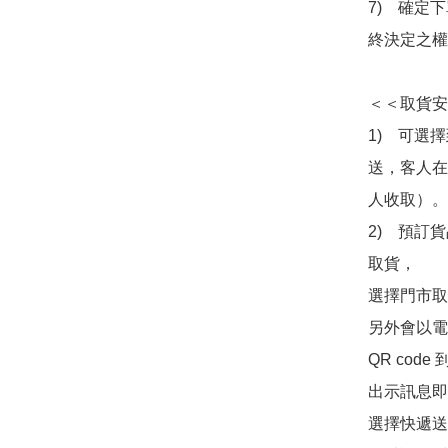
7)　確定
終決定之權
＜＜取貨安
1)　可選
送，客人在
人收取）。

2)　預訂貨
取貨，

選擇門市取
另外會以電
QR co
出示訊息即可
選擇快遞送