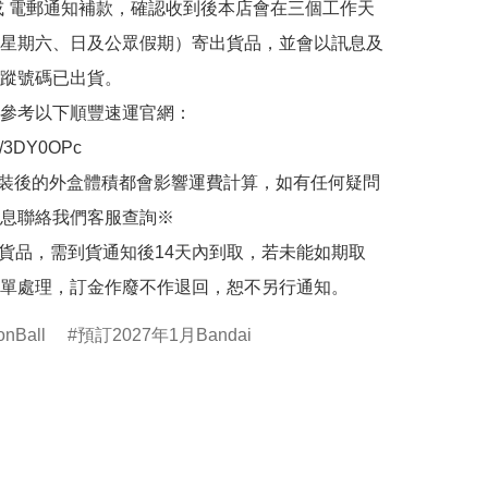
或 電郵通知補款，確認收到後本店會在三個工作天
星期六、日及公眾假期）寄出貨品，並會以訊息及
蹤號碼已出貨。

參考以下順豐速運官網：

.ly/3DY0OPc

裝後的外盒體積都會影響運費計算，如有任何疑問
息聯絡我們客服查詢※

的貨品，需到貨通知後14天內到取，若未能如期取
單處理，訂金作廢不作退回，恕不另行通知。
nBall
預訂2027年1月Bandai