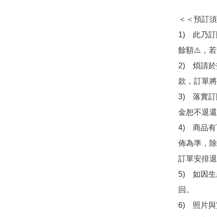
＜＜預訂須
1)　此乃
餘額⚠️，
2)　煩請
款，訂單將
3)　落實
金恕不退還
4)　商品
佈為準，除
訂單安排退
5)　如因
回。

6)　照片