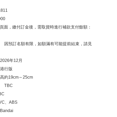
11

0

購頁面，繳付訂金後，需取貨時進行補款支付餘額：
　因預訂名額有限，如額滿有可能提前結束，請見
026年12月

行版 

約19cm～25cm

TBC

C

C、ABS

ndai
