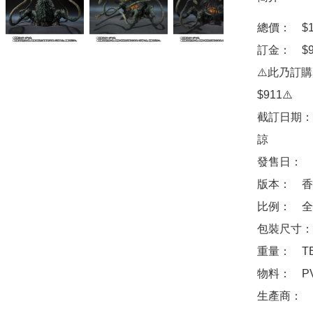
總價：　$18
訂金：　$90
⚠️此乃訂
$911⚠️

截訂日期：
諒

發售日：　2
版本：　香港
比例：　全高
包裝尺寸：　
重量：　TB
物料：　PV
生產商：　Ba