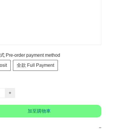
re-order payment method
sit
全款 Full Payment
+
加至購物車
−