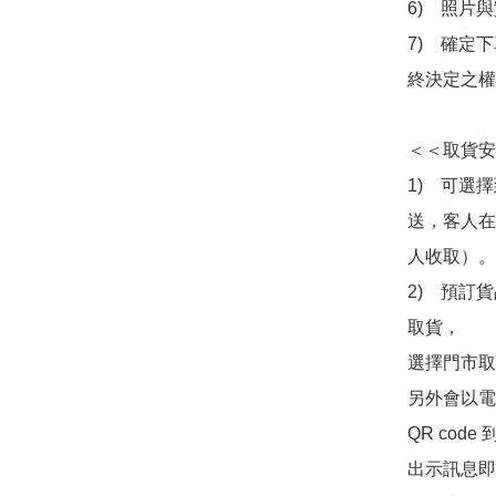
6)　照片
7)　確定
終決定之權
＜＜取貨安
1)　可選
送，客人在
人收取）。

2)　預訂貨
取貨，

選擇門市取
另外會以電
QR co
出示訊息即可