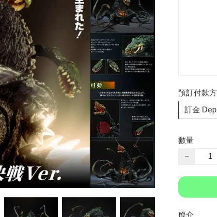
預訂付款方式 P
訂金 Depo
數量
−
簡介