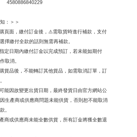
：　4580886840229 

知：＞＞

訂購頁面，繳付訂金後，⚠️需取貨時進行補款，支付
若選擇繳付全款的話則無需再補款。

於指定日期內繳付訂金以完成預訂，若未能如期付
作取消。

訂購貨品後，不能轉訂其他貨品，如需取消訂單，訂
。

有可能因故變更出貨日期，最終發貨日由官方網站公
因生產商或供應商問題未能供貨，否則恕不能取消
款。

生產商或供應商未能全數供貨，所有訂金將獲全數退