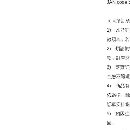
JAN code
＜＜預訂須
1)　此乃
餘額⚠️，
2)　煩請
款，訂單將
3)　落實
金恕不退還
4)　商品
佈為準，除
訂單安排退
5)　如因
回。
