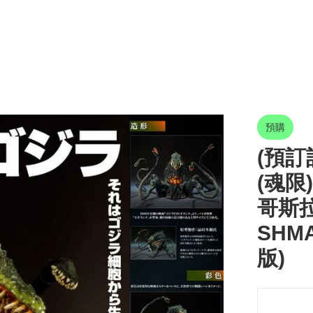
預購
(預訂訂
(魂限) 
哥斯拉
SHMA
版)