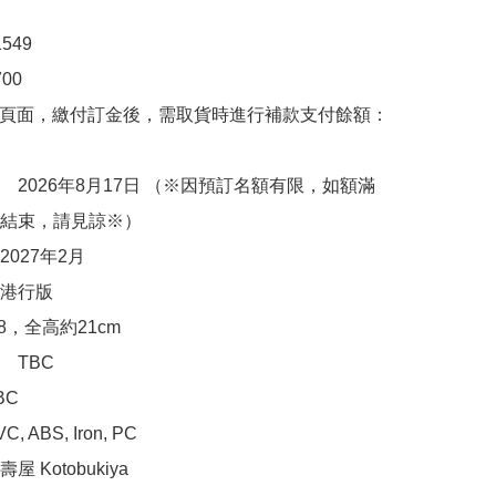
49

0

購頁面，繳付訂金後，需取貨時進行補款支付餘額：
　2026年8月17日 （※因預訂名額有限，如額滿
結束，請見諒※）

027年2月

港行版

8，全高約21cm

TBC

C

ABS, Iron, PC

 Kotobukiya
