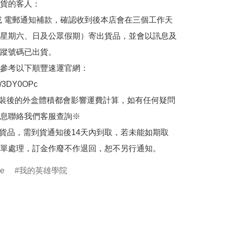
貨的客人：

或 電郵通知補款，確認收到後本店會在三個工作天
星期六、日及公眾假期）寄出貨品，並會以訊息及
蹤號碼已出貨。

參考以下順豐速運官網：

.ly/3DY0OPc

裝後的外盒體積都會影響運費計算，如有任何疑問
息聯絡我們客服查詢※

的貨品，需到貨通知後14天內到取，若未能如期取
單處理，訂金作廢不作退回，恕不另行通知。
re
我的英雄學院