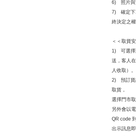
6)　照片
7)　確定
終決定之權
＜＜取貨安
1)　可選
送，客人在
人收取）。

2)　預訂貨
取貨，

選擇門市取
另外會以電
QR co
出示訊息即可