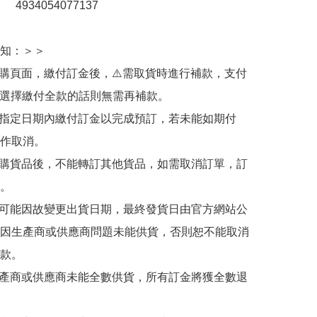
：　4934054077137

知：＞＞

訂購頁面，繳付訂金後，⚠️需取貨時進行補款，支付
若選擇繳付全款的話則無需再補款。

於指定日期內繳付訂金以完成預訂，若未能如期付
作取消。

訂購貨品後，不能轉訂其他貨品，如需取消訂單，訂
。

有可能因故變更出貨日期，最終發貨日由官方網站公
因生產商或供應商問題未能供貨，否則恕不能取消
款。

生產商或供應商未能全數供貨，所有訂金將獲全數退