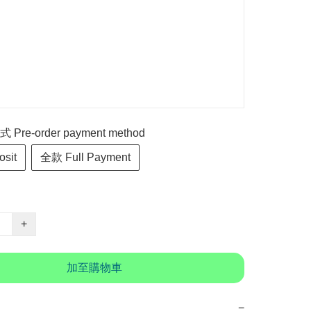
re-order payment method
sit
全款 Full Payment
+
加至購物車
−