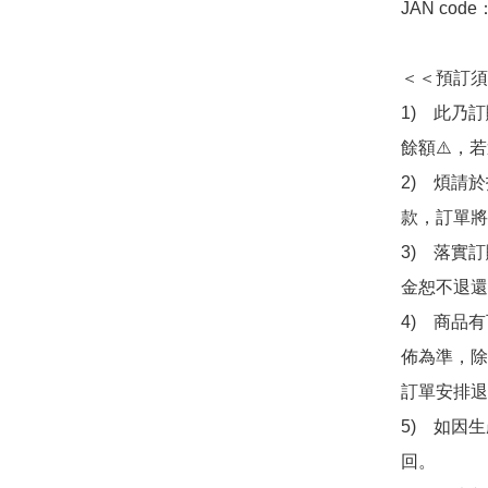
JAN code
＜＜預訂須
1)　此乃
餘額⚠️，
2)　煩請
款，訂單將
3)　落實
金恕不退還
4)　商品
佈為準，除
訂單安排退
5)　如因
回。
