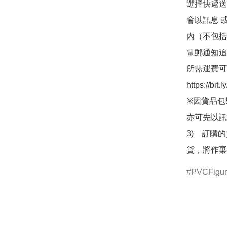
選擇快遞送
會以訊息 
內（不包括
電郵通知追
所需運費可
https://bit
※因貨品包
亦可先以訊
3)　訂購
貨，將作棄
PVCFigu