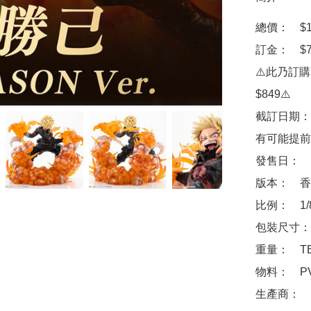
總價：　$15
訂金：　$70
⚠️此乃訂
$849⚠️

截訂日期：
有可能提前
發售日：　2
版本：　香
比例：　1/
包裝尺寸：　
重量：　TB
物料：　PVC, 
生產商：　壽屋