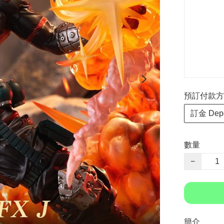
預訂付款方式 P
訂金 Depo
數量
−
簡介