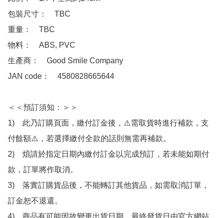
包裝尺寸：　TBC

重量：　TBC

物料：　ABS, PVC

生產商：　Good Smile Company

JAN code：　4580828665644

＜＜預訂須知：＞＞

1)　此乃訂購頁面，繳付訂金後，⚠️需取貨時進行補款，支
付餘額⚠️，若選擇繳付全款的話則無需再補款。

2)　煩請於指定日期內繳付訂金以完成預訂，若未能如期付
款，訂單將作取消。

3)　落實訂購貨品後，不能轉訂其他貨品，如需取消訂單，
訂金恕不退還。

4)　商品有可能因故變更出貨日期，最終發貨日由官方網站