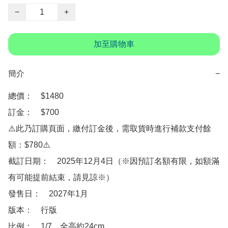
−
+
加至購物車
簡介
−
總價：　$1480

訂金：　$700　

⚠️此乃訂購頁面，繳付訂金後，需取貨時進行補款支付餘
額：$780⚠️

截訂日期：　2025年12月4日（※因預訂名額有限，如額滿
有可能提前結束，請見諒※）

發售日：　2027年1月

版本：　行版

比例：　1/7，全高約24cm
