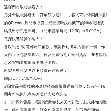
選擇門市取貨的客人：

另外會以電郵發出「訂單領取通知」，客人可以帶同此電郵
的QR code 到門市取貨，或取貨時說出閣下的聯絡電話號
碼及出示訊息即可。（門市營業時間: 12:30pm-9:00PM）

選擇快遞送貨的客人：

會以訊息 或 電郵通知補款，確認收到後本店會在三個工作
天內（不包括星期六、日及公眾假期）寄出貨品，並會以訊
息及電郵通知追蹤號碼已出貨。

所需運費可參考以下順豐速運官網：

https://bit.ly/3DY0OPc

※因貨品包裝後的外盒體積都會影響運費計算，如有任何疑
問亦可先以訊息聯絡我們客服查詢※

3)　訂購的貨品，需到貨通知後14天內到取，若未能如期取
貨，將作棄單處理，訂金作廢不作退回，恕不另行通知。