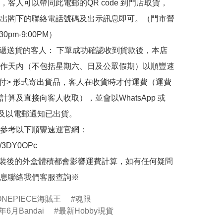
，客人可以帶同此電郵的QR code 到門店取貨，
出閣下的聯絡電話號碼及出示訊息即可。（門市營
30pm-9:00PM）

快遞送貨的客人： 下單成功確認收到貨款後，本店
作天內（不包括星期六、日及公眾假期）以順豐速
到付> 形式寄出貨品，客人在收貨時才付運費（運費
計算及直接向客人收取），並會以WhatsApp 或 
 及以電郵通知已出貨。

參考以下順豐速運官網：

.ly/3DY0OPc

裝後的外盒體積都會影響運費計算，如有任何疑問
息聯絡我們客服查詢※
ONEPIECE海賊王
魂限
年6月Bandai
最新Hobby現貨