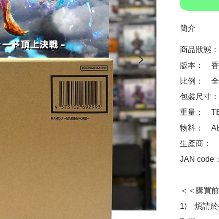
簡介
商品狀態：
版本：　香
比例：　全高
包裝尺寸：　
重量：　TB
物料：　AB
生產商：　Ba
JAN code
＜＜購買前
1)　煩請