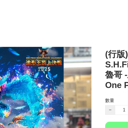
(行版)
S.H.
魯哥 
One P
數量
−