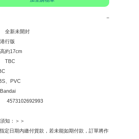
−
　全新未開封

港行版

約17cm

TBC

C

S、PVC

ndai

：　4573102692993

須知：＞＞

於指定日期內繳付貨款，若未能如期付款，訂單將作