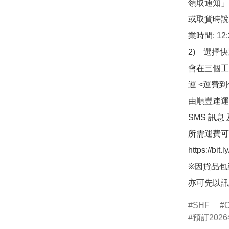
領取通知」
或取貨時說
業時間: 12:
2)　選擇
會在三個工
運 <運費
由順豐速運
SMS 訊息
所需運費可
https://bit
※因貨品包
亦可先以訊
SHF
預訂2026