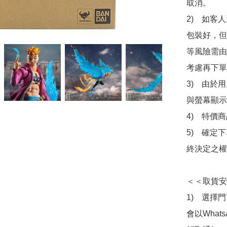
取消。

2)　如客
包裝好，但
等風險需由
考慮再下單
3)　由於
與螢幕顯示
4)　特價
5)　確定
終決定之權
＜＜取貨安
1)　選擇
會以What