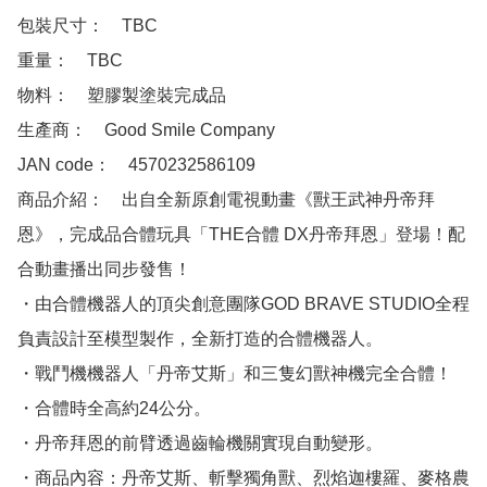
包裝尺寸：　TBC

重量：　TBC

物料：　塑膠製塗裝完成品

生產商：　Good Smile Company

JAN code：　4570232586109

商品介紹：　出自全新原創電視動畫《獸王武神丹帝拜
恩》，完成品合體玩具「THE合體 DX丹帝拜恩」登場！配
合動畫播出同步發售！

・由合體機器人的頂尖創意團隊GOD BRAVE STUDIO全程
負責設計至模型製作，全新打造的合體機器人。

・戰鬥機機器人「丹帝艾斯」和三隻幻獸神機完全合體！

・合體時全高約24公分。

・丹帝拜恩的前臂透過齒輪機關實現自動變形。

・商品內容：丹帝艾斯、斬擊獨角獸、烈焰迦樓羅、麥格農