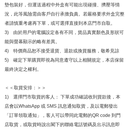
墊包裝好，但運送過程中外盒有可能出現碰撞、擠壓等情
況，此等風險需由客戶自行承擔負責。若嚴格要求外盒完整
者請慎重考慮再下單，或可選擇直接到本店門市自取。

3)　由於用戶的電腦設定各有不同，貨品真實顏色及形狀可
能與螢幕顯示的略有差異。

4)　特價商品恕不接受退貨、退款或換貨服務，敬希見諒

5)　確定下單購買即視為同意遵守以上相關規定，本店保留
最終決定之權利。

＜＜取貨安排：＞＞

1)　選擇門市取貨的客人： 下單成功確認收到貨款後，本
店會以WhatsApp 或 SMS 訊息通知取貨，及以電郵發出
「訂單領取通知」，客人可以帶同此電郵的QR code 到門
店取貨，或取貨時說出閣下的聯絡電話號碼及出示訊息即