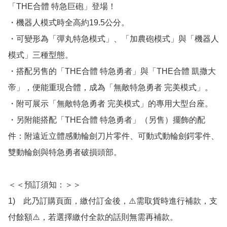
「THE合體 特急巨砲」登場！

・機器人模式時全高約19.5公分。

・可變形為「彈丸特急模式」、「加農砲模式」與「機器人
模式」三種型態。

・搭配另售的「THE合體 特急勇者」與「THE合體 凱撒大
帝」，便能重現合體，成為「無敵特急勇者 完美模式」。

・附可展示「無敵特急勇者 完美模式」的專用大型台座。

・另附能搭配「THE合體 特急勇者」（另售）擺飾的配
件：附遠近立體感動輪劍刀片零件、可動式動輪劍鍔零件、
雙動輪劍與特急勇者破損頭部。

＜＜預訂須知：＞＞

1)　此乃訂購頁面，繳付訂金後，⚠️需取貨時進行補款，支
付餘額⚠️，若選擇繳付全款的話則無需再補款。
