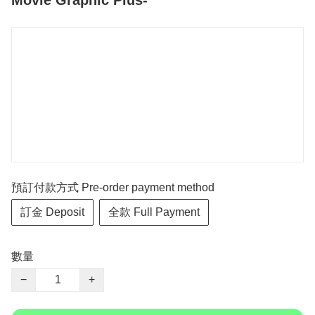
Movie Graphic Plus-
預訂付款方式 Pre-order payment method
訂金 Deposit
全款 Full Payment
數量
−
+