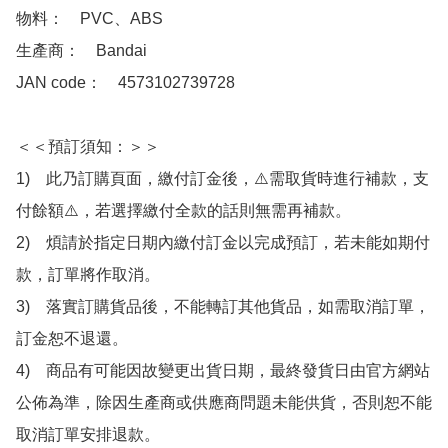
物料：　PVC、ABS

生產商：　Bandai

JAN code：　4573102739728 

＜＜預訂須知：＞＞

1)　此乃訂購頁面，繳付訂金後，⚠️需取貨時進行補款，支
付餘額⚠️，若選擇繳付全款的話則無需再補款。

2)　煩請於指定日期內繳付訂金以完成預訂，若未能如期付
款，訂單將作取消。

3)　落實訂購貨品後，不能轉訂其他貨品，如需取消訂單，
訂金恕不退還。

4)　商品有可能因故變更出貨日期，最終發貨日由官方網站
公佈為準，除因生產商或供應商問題未能供貨，否則恕不能
取消訂單安排退款。
