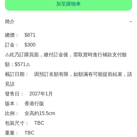
加至購物車
簡介
−
總價：　$871

訂金：　$300

⚠️此乃訂購頁面，繳付訂金後，需取貨時進行補款支付餘
額：$571⚠️

截訂日期：　因預訂名額有限，如額滿有可能提前結束，請
見諒

發售日：　2027年1月

版本：　香港行版 

比例：　全高約15.5cm

包裝尺寸：　TBC

重量：　TBC
