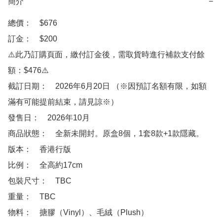
簡介
−
總價：　$676

訂金：　$200　

⚠️此乃訂購頁面，繳付訂金後，需取貨時進行補款支付餘
額：$476⚠️

截訂日期：　2026年6月20日 （※因預訂名額有限，如額
滿有可能提前結束，請見諒※）

發售日：　2026年10月

商品狀態：　全新未開封。原盒8個，1套8款+1款隱藏。

版本：　香港行版

比例：　全高約17cm

包裝尺寸：　TBC

重量：　TBC

物料：　搪膠（Vinyl）、毛絨（Plush）
