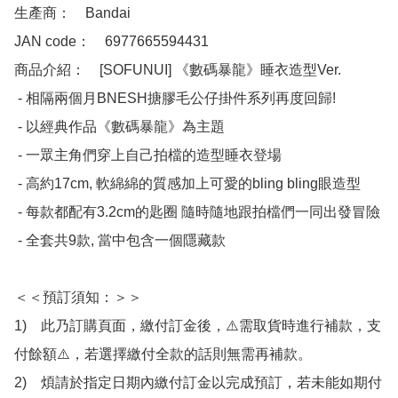
生產商：　Bandai

JAN code：　6977665594431

商品介紹：　[SOFUNUI] 《數碼暴龍》睡衣造型Ver.

 - 相隔兩個月BNESH搪膠毛公仔掛件系列再度回歸!

 - 以經典作品《數碼暴龍》為主題

 - 一眾主角們穿上自己拍檔的造型睡衣登場

 - 高約17cm, 軟綿綿的質感加上可愛的bling bling眼造型

 - 每款都配有3.2cm的匙圈 隨時隨地跟拍檔們一同出發冒險

 - 全套共9款, 當中包含一個隱藏款

＜＜預訂須知：＞＞

1)　此乃訂購頁面，繳付訂金後，⚠️需取貨時進行補款，支
付餘額⚠️，若選擇繳付全款的話則無需再補款。

2)　煩請於指定日期內繳付訂金以完成預訂，若未能如期付