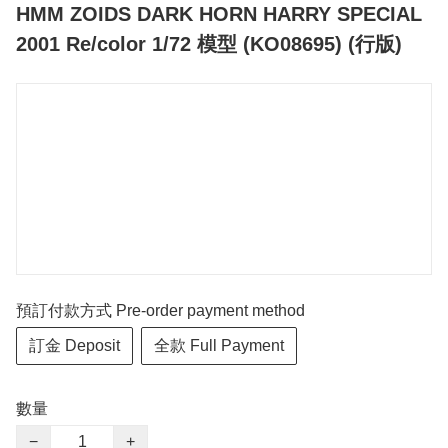
HMM ZOIDS DARK HORN HARRY SPECIAL
2001 Re/color 1/72 模型 (KO08695) (行版)
預訂付款方式 Pre-order payment method
訂金 Deposit
全款 Full Payment
數量
−
+