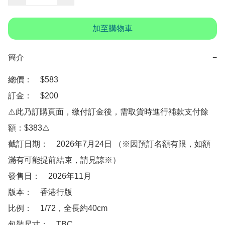
加至購物車
簡介
−
總價：　$583

訂金：　$200

⚠️此乃訂購頁面，繳付訂金後，需取貨時進行補款支付餘
額：$383⚠️

截訂日期：　2026年7月24日 （※因預訂名額有限，如額
滿有可能提前結束，請見諒※）

發售日：　2026年11月

版本：　香港行版

比例：　1/72，全長約40cm

包裝尺寸：　TBC
