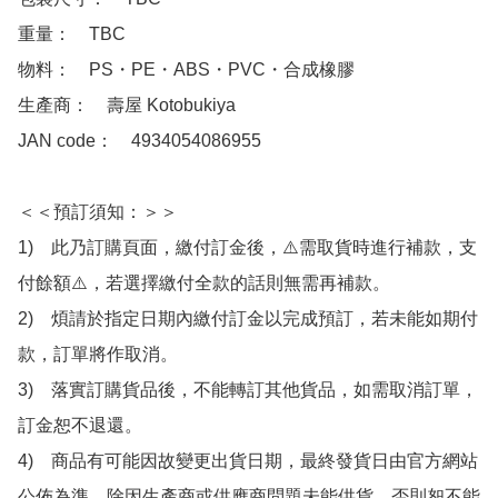
重量：　TBC

物料：　PS・PE・ABS・PVC・合成橡膠

生產商：　壽屋 Kotobukiya

JAN code：　4934054086955

＜＜預訂須知：＞＞

1)　此乃訂購頁面，繳付訂金後，⚠️需取貨時進行補款，支
付餘額⚠️，若選擇繳付全款的話則無需再補款。

2)　煩請於指定日期內繳付訂金以完成預訂，若未能如期付
款，訂單將作取消。

3)　落實訂購貨品後，不能轉訂其他貨品，如需取消訂單，
訂金恕不退還。

4)　商品有可能因故變更出貨日期，最終發貨日由官方網站
公佈為準，除因生產商或供應商問題未能供貨，否則恕不能