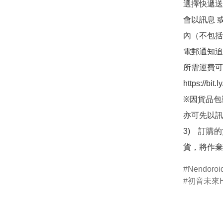
選擇快遞送
會以訊息 
內（不包括
電郵通知追
所需運費可
https://bit
※因貨品包
亦可先以訊
3)　訂購
貨，將作棄
Nendor
初音未來Ha