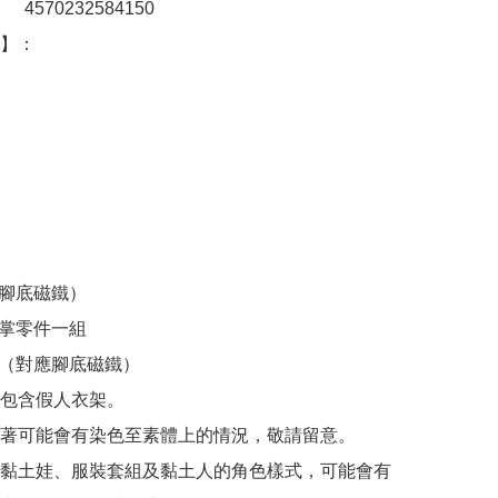
：　4570232584150

：  　

腳底磁鐵）

掌零件一組

座（對應腳底磁鐵）

包含假人衣架。

著可能會有染色至素體上的情況，敬請留意。

黏土娃、服裝套組及黏土人的角色樣式，可能會有