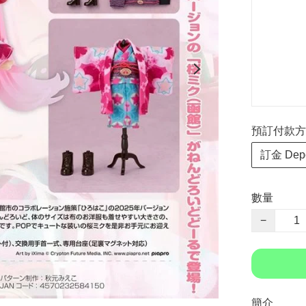
預訂付款方式 P
訂金 Depo
數量
−
簡介