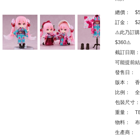
總價：　$56
訂金：　$2
⚠️此乃訂
$360⚠️

截訂日期：
可能提前結
發售日：　2
版本：　香
比例：　全高
包裝尺寸：　
重量：　TB
物料：　布
生產商：　Goo