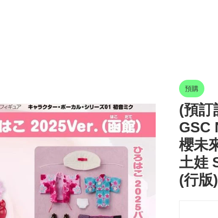
預購
(預訂訂
GSC 
櫻未來 
土娃 S
(行版)