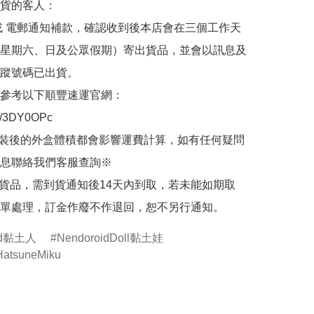
貨的客人：

或 電郵通知補款，確認收到後本店會在三個工作天
星期六、日及公眾假期）寄出貨品，並會以訊息及
蹤號碼已出貨。

參考以下順豐速運官網：

.ly/3DY0OPc

裝後的外盒體積都會影響運費計算，如有任何疑問
息聯絡我們客服查詢※

的貨品，需到貨通知後14天內到取，若未能如期取
單處理，訂金作廢不作退回，恕不另行通知。
oid黏土人
NendoroidDoll黏土娃
tsuneMiku