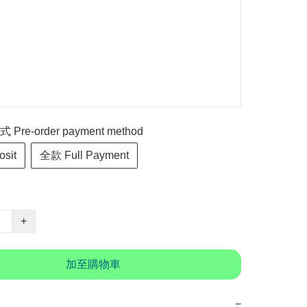
re-order payment method
sit
全款 Full Payment
+
加至購物車
−