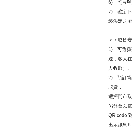
6)　照片
7)　確定
終決定之權
＜＜取貨安
1)　可選
送，客人在
人收取）。

2)　預訂貨
取貨，

選擇門市取
另外會以電
QR co
出示訊息即可