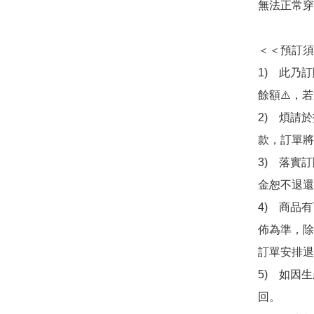
無法正常穿
＜＜預訂須
1)　此乃
餘額⚠️，
2)　煩請
款，訂單將
3)　落實
金恕不退還
4)　商品
佈為準，除
訂單安排退
5)　如因
回。
