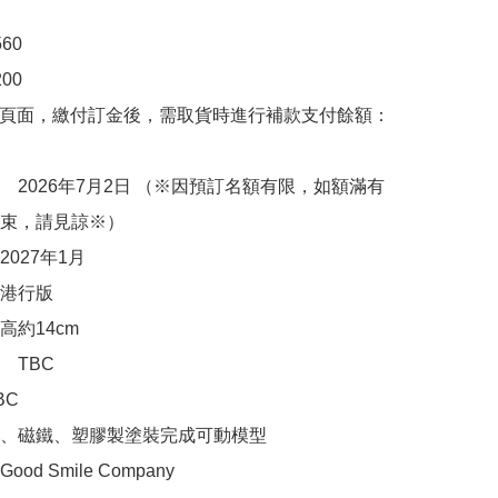
0

00　

購頁面，繳付訂金後，需取貨時進行補款支付餘額：
　2026年7月2日 （※因預訂名額有限，如額滿有
束，請見諒※）

027年1月

港行版

約14cm

TBC

C

、磁鐵、塑膠製塗裝完成可動模型

d Smile Company
