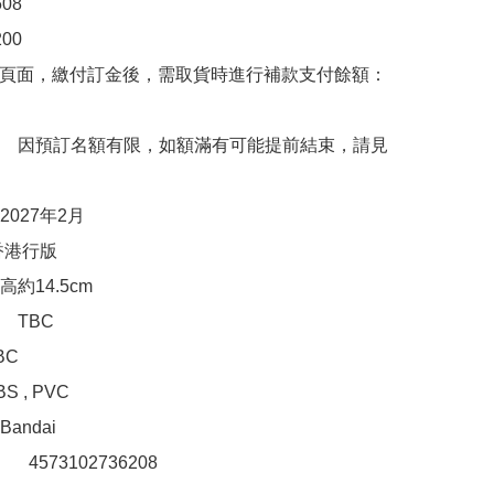
8

0

購頁面，繳付訂金後，需取貨時進行補款支付餘額：
　因預訂名額有限，如額滿有可能提前結束，請見
027年2月

港行版

約14.5cm

TBC

C

 , PVC

ndai

　 4573102736208 
