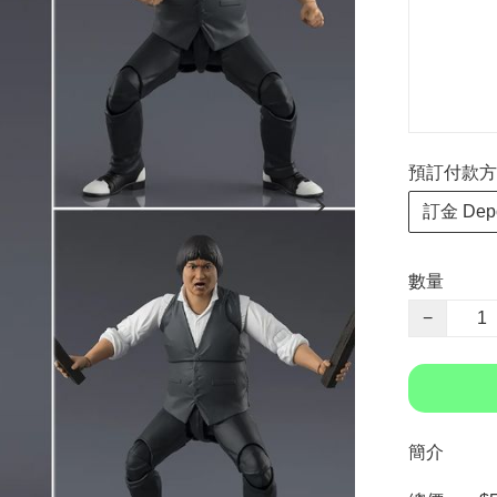
預訂付款方式 P
訂金 Depo
數量
−
簡介