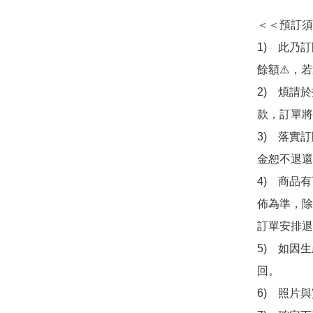
＜＜預訂須
1)　此乃
餘額⚠️，
2)　煩請
款，訂單將
3)　落實
金恕不退還
4)　商品
佈為準，除
訂單安排退
5)　如因
回。

6)　照片