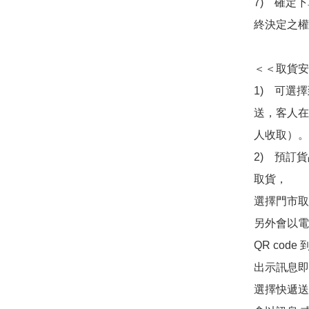
7)　確定
終決定之權
＜＜取貨安
1)　可選
送，客人在
人收取）。

2)　預訂貨
取貨，

選擇門市取
另外會以電
QR co
出示訊息即可
選擇快遞送