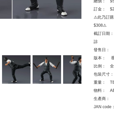
總價：　$50
訂金：　$20
⚠️此乃訂
$308⚠️

截訂日期：
諒

發售日：　2
版本：　 香
比例：　全高
包裝尺寸：　
重量：　TB
物料：　ABS
生產商：　Ba
JAN code：