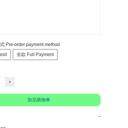
re-order payment method
sit
全款 Full Payment
+
加至購物車
−