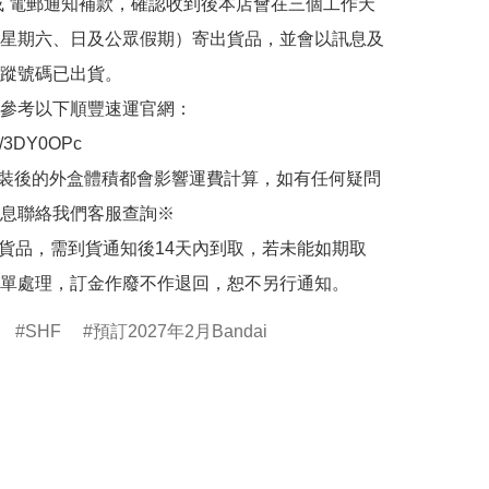
或 電郵通知補款，確認收到後本店會在三個工作天
星期六、日及公眾假期）寄出貨品，並會以訊息及
蹤號碼已出貨。

參考以下順豐速運官網：

.ly/3DY0OPc

裝後的外盒體積都會影響運費計算，如有任何疑問
息聯絡我們客服查詢※

的貨品，需到貨通知後14天內到取，若未能如期取
單處理，訂金作廢不作退回，恕不另行通知。
SHF
預訂2027年2月Bandai