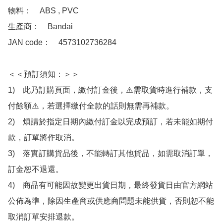
物料：　ABS , PVC 

生產商：　Bandai

JAN code：　4573102736284

＜＜預訂須知：＞＞

1)　此乃訂購頁面，繳付訂金後，⚠️需取貨時進行補款，支
付餘額⚠️，若選擇繳付全款的話則無需再補款。

2)　煩請於指定日期內繳付訂金以完成預訂，若未能如期付
款，訂單將作取消。

3)　落實訂購貨品後，不能轉訂其他貨品，如需取消訂單，
訂金恕不退還。

4)　商品有可能因故變更出貨日期，最終發貨日由官方網站
公佈為準，除因生產商或供應商問題未能供貨，否則恕不能
取消訂單安排退款。
