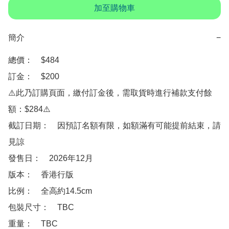
加至購物車
簡介
−
總價：　$484

訂金：　$200

⚠️此乃訂購頁面，繳付訂金後，需取貨時進行補款支付餘
額：$284⚠️

截訂日期：　因預訂名額有限，如額滿有可能提前結束，請
見諒

發售日：　2026年12月

版本：　香港行版

比例：　全高約14.5cm

包裝尺寸：　TBC

重量：　TBC
