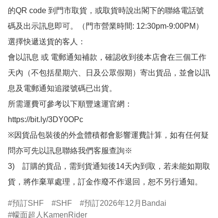
的QR code 到門市取貨，或取貨時說出閣下的聯絡電話號
碼及出示訊息即可。（門市營業時間: 12:30pm-9:00PM）

選擇快遞送貨的客人：

會以訊息 或 電郵通知補款，確認收到後本店會在三個工作
天內（不包括星期六、日及公眾假期）寄出貨品，並會以訊
息及電郵通知追蹤號碼已出貨。

所需運費可參考以下順豐速運官網：

https://bit.ly/3DY0OPc

※因貨品包裝後的外盒體積都會影響運費計算，如有任何疑
問亦可先以訊息聯絡我們客服查詢※

3)　訂購的貨品，需到貨通知後14天內到取，若未能如期取
貨，將作棄單處理，訂金作廢不作退回，恕不另行通知。
預訂SHF
SHF
預訂2026年12月Bandai
幪面超人KamenRider