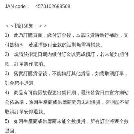
JAN code：　4573102698568 

＜＜預訂須知：＞＞

1)　此乃訂購頁面，繳付訂金後，⚠️需取貨時進行補款，支
付餘額⚠️，若選擇繳付全款的話則無需再補款。

2)　煩請於指定日期內繳付訂金以完成預訂，若未能如期付
款，訂單將作取消。

3)　落實訂購貨品後，不能轉訂其他貨品，如需取消訂單，
訂金恕不退還。

4)　商品有可能因故變更出貨日期，最終發貨日由官方網站
公佈為準，除因生產商或供應商問題未能供貨，否則恕不能
取消訂單安排退款。

5)　如因生產商或供應商未能全數供貨，所有訂金將獲全數
退回。
