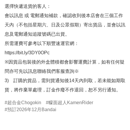
選擇快遞送貨的客人：

會以訊息 或 電郵通知補款，確認收到後本店會在三個工作
天內（不包括星期六、日及公眾假期）寄出貨品，並會以訊
息及電郵通知追蹤號碼已出貨。

所需運費可參考以下順豐速運官網：

https://bit.ly/3DY0OPc

※因貨品包裝後的外盒體積都會影響運費計算，如有任何疑
問亦可先以訊息聯絡我們客服查詢※

3)　訂購的貨品，需到貨通知後14天內到取，若未能如期取
貨，將作棄單處理，訂金作廢不作退回，恕不另行通知。
超合金Chogokin
幪面超人KamenRider
預訂2026年12月Bandai