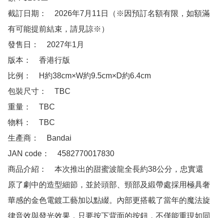
截訂日期：　2026年7月11日（※因預訂名額有限，如額滿
有可能提前結束，請見諒※）

發售日：　2027年1月

版本：　香港行版 

比例：　H約38cm×W約9.5cm×D約6.4cm

包裝尺寸：　TBC

重量：　TBC

物料：　TBC

生產商：　Bandai

JAN code：　4582770017830 

商品介紹：　本次推出的甜蜜波龍全長約38公分，忠實還
原了劇中的造型細節，並於頭部、頸部及緞帶處採用極具奢
華感的金色電鍍工藝加以點綴。內部更搭載了當年的魔法旋
律音效與發光效果，只要按下背面的按鈕，不僅能重現如同