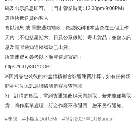
碼及出示訊息即可。（門市營業時間: 12:30pm-9:00PM）

選擇快遞送貨的客人：

會以訊息 或 電郵通知補款，確認收到後本店會在三個工作
天內（不包括星期六、日及公眾假期）寄出貨品，並會以訊
息及電郵通知追蹤號碼已出貨。

所需運費可參考以下順豐速運官網：

https://bit.ly/3DY0OPc

※因貨品包裝後的外盒體積都會影響運費計算，如有任何疑
問亦可先以訊息聯絡我們客服查詢※

3)　訂購的貨品，需到貨通知後14天內到取，若未能如期取
貨，將作棄單處理，訂金作廢不作退回，恕不另行通知。
魂限
小魔女DoReMi
預訂2027年1月Bandai