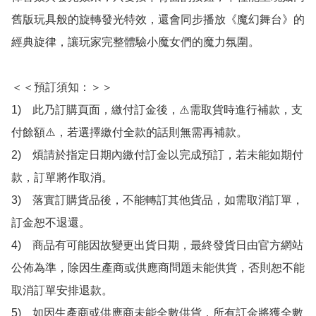
舊版玩具般的旋轉發光特效，還會同步播放《魔幻舞台》的
經典旋律，讓玩家完整體驗小魔女們的魔力氛圍。

＜＜預訂須知：＞＞

1)　此乃訂購頁面，繳付訂金後，⚠️需取貨時進行補款，支
付餘額⚠️，若選擇繳付全款的話則無需再補款。

2)　煩請於指定日期內繳付訂金以完成預訂，若未能如期付
款，訂單將作取消。

3)　落實訂購貨品後，不能轉訂其他貨品，如需取消訂單，
訂金恕不退還。

4)　商品有可能因故變更出貨日期，最終發貨日由官方網站
公佈為準，除因生產商或供應商問題未能供貨，否則恕不能
取消訂單安排退款。

5)　如因生產商或供應商未能全數供貨，所有訂金將獲全數