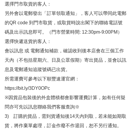
選擇門市取貨的客人：

另外會以電郵發出「訂單領取通知」，客人可以帶同此電郵
的QR code 到門市取貨，或取貨時說出閣下的聯絡電話號
碼及出示訊息即可。（門市營業時間: 12:30pm-9:00PM）

選擇快遞送貨的客人：

會以訊息 或 電郵通知補款，確認收到後本店會在三個工作
天內（不包括星期六、日及公眾假期）寄出貨品，並會以訊
息及電郵通知追蹤號碼已出貨。

所需運費可參考以下順豐速運官網：

https://bit.ly/3DY0OPc

※因貨品包裝後的外盒體積都會影響運費計算，如有任何疑
問亦可先以訊息聯絡我們客服查詢※

3)　訂購的貨品，需到貨通知後14天內到取，若未能如期取
貨，將作棄單處理，訂金作廢不作退回，恕不另行通知。