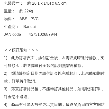
包裝尺寸：　約 26.1 x 14.4 x 6.5 cm

重量：　約 224g

物料：　ABS , PVC 

生產商：　Bandai

JAN code：　4573102687944

＜＜預訂須知：＞＞

1)　此乃訂購頁面，繳付訂金後，⚠️需取貨時進行補款，支
付餘額⚠️，若選擇繳付全款的話則無需再補款。

2)　煩請於指定日期內繳付訂金以完成預訂，若未能如期付
款，訂單將作取消。

3)　落實訂購貨品後，不能轉訂其他貨品，如需取消訂單，
訂金恕不退還。

4)　商品有可能因故變更出貨日期，最終發貨日由官方網站