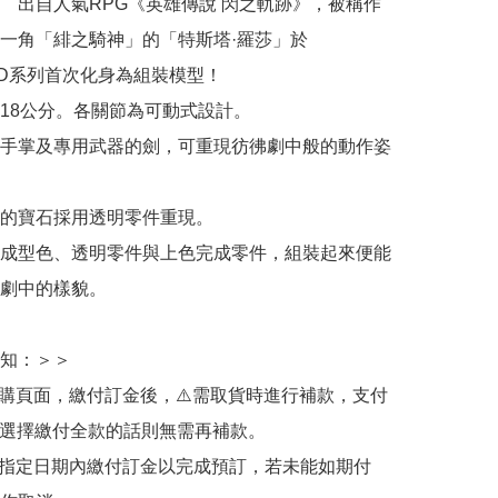
　出自人氣RPG《英雄傳說 閃之軌跡》，被稱作
一角「緋之騎神」的「特斯塔·羅莎」於
ID系列首次化身為組裝模型！

18公分。各關節為可動式設計。

手掌及專用武器的劍，可重現彷彿劇中般的動作姿
的寶石採用透明零件重現。

成型色、透明零件與上色完成零件，組裝起來便能
劇中的樣貌。

知：＞＞

訂購頁面，繳付訂金後，⚠️需取貨時進行補款，支付
若選擇繳付全款的話則無需再補款。

於指定日期內繳付訂金以完成預訂，若未能如期付