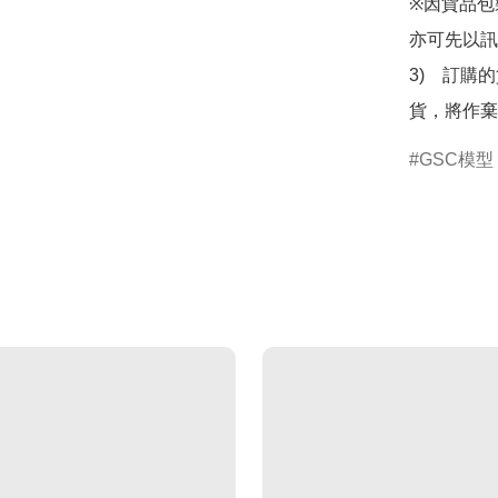
※因貨品包
亦可先以訊
3)　訂購
貨，將作棄
GSC模型