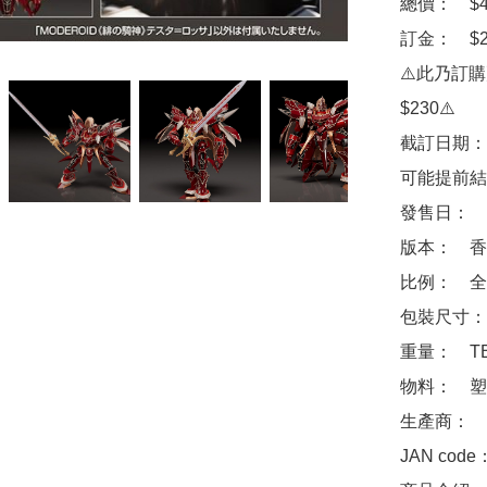
總價：　$43
訂金：　$20
⚠️此乃訂
$230⚠️

截訂日期：
可能提前結
發售日：　2
版本：　香
比例：　全高
包裝尺寸：　
重量：　TB
物料：　塑
生產商：　Goo
JAN code