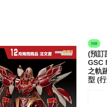
預購
(預訂訂
GSC
之軌跡
型 (行