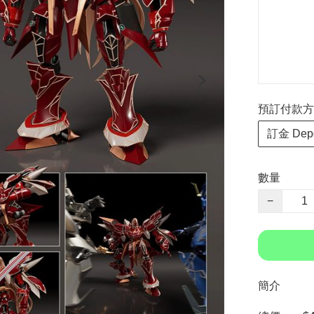
預訂付款方式 P
訂金 Depo
數量
−
簡介