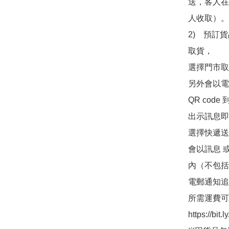
送，客人在
人收取）。

2)　預訂貨
取貨，

選擇門市取
另外會以電
QR co
出示訊息即可
選擇快遞送
會以訊息 
內（不包括
電郵通知追
所需運費可
https://bit