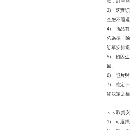
款，訂單將
3)　落實
金恕不退還
4)　商品
佈為準，除
訂單安排退
5)　如因
回。

6)　照片
7)　確定
終決定之權
＜＜取貨安
1)　可選