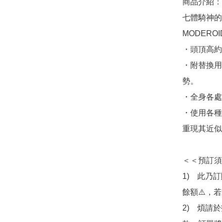
商品介紹：
七體騎神的
MODERO
・頭頂高約
・附替換用
勢。

・全身各處
・使用各種
重現其近似
＜＜預訂須
1)　此乃
餘額⚠️，
2)　煩請