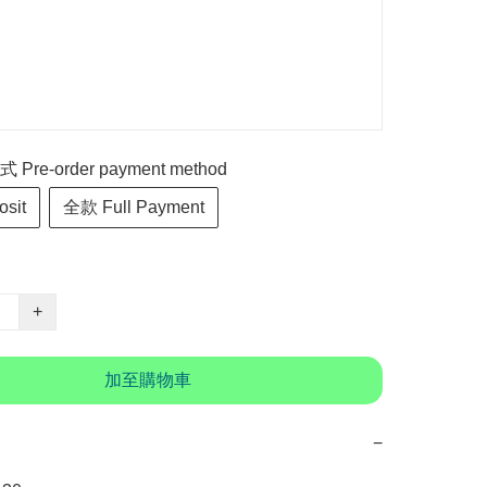
re-order payment method
sit
全款 Full Payment
+
加至購物車
−