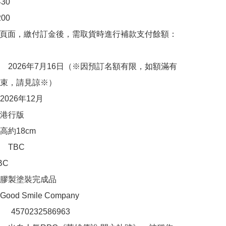
0

0

購頁面，繳付訂金後，需取貨時進行補款支付餘額：
　2026年7月16日（※因預訂名額有限，如額滿有
束，請見諒※）

026年12月

港行版

約18cm 

TBC

C

膠製塗裝完成品

d Smile Company

：　4570232586963
