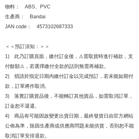
物料：　ABS、PVC

生產商：　Bandai

JAN code：　4573102687333 

＜＜預訂須知：＞＞

1)　此乃訂購頁面，繳付訂金後，⚠️需取貨時進行補款，支
付餘額⚠️，若選擇繳付全款的話則無需再補款。

2)　煩請於指定日期內繳付訂金以完成預訂，若未能如期付
款，訂單將作取消。

3)　落實訂購貨品後，不能轉訂其他貨品，如需取消訂單，
訂金恕不退還。

4)　商品有可能因故變更出貨日期，最終發貨日由官方網站
公佈為準，除因生產商或供應商問題未能供貨，否則恕不能
取消訂單安排退款。
