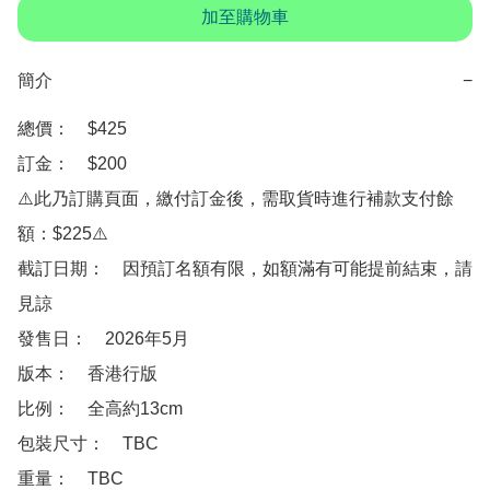
加至購物車
簡介
−
總價：　$425

訂金：　$200

⚠️此乃訂購頁面，繳付訂金後，需取貨時進行補款支付餘
額：$225⚠️

截訂日期：　因預訂名額有限，如額滿有可能提前結束，請
見諒

發售日：　2026年5月

版本：　香港行版

比例：　全高約13cm

包裝尺寸：　TBC

重量：　TBC
