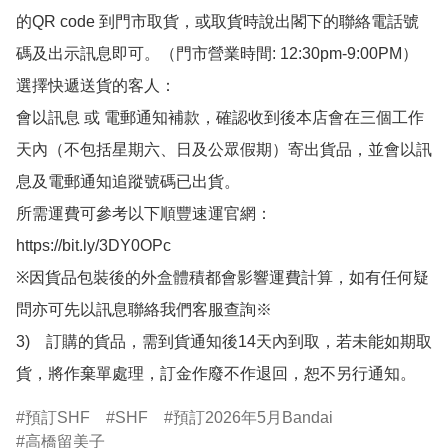
的QR code 到門市取貨，或取貨時說出閣下的聯絡電話號
碼及出示訊息即可。（門市營業時間: 12:30pm-9:00PM）

選擇快遞送貨的客人：

會以訊息 或 電郵通知補款，確認收到後本店會在三個工作
天內（不包括星期六、日及公眾假期）寄出貨品，並會以訊
息及電郵通知追蹤號碼已出貨。

所需運費可參考以下順豐速運官網：

https://bit.ly/3DY0OPc

※因貨品包裝後的外盒體積都會影響運費計算，如有任何疑
問亦可先以訊息聯絡我們客服查詢※

3)　訂購的貨品，需到貨通知後14天內到取，若未能如期取
貨，將作棄單處理，訂金作廢不作退回，恕不另行通知。
預訂SHF
SHF
預訂2026年5月Bandai
高橋留美子