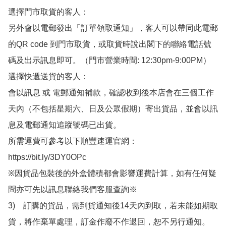
選擇門市取貨的客人：

另外會以電郵發出「訂單領取通知」，客人可以帶同此電郵
的QR code 到門市取貨，或取貨時說出閣下的聯絡電話號
碼及出示訊息即可。（門市營業時間: 12:30pm-9:00PM）

選擇快遞送貨的客人：

會以訊息 或 電郵通知補款，確認收到後本店會在三個工作
天內（不包括星期六、日及公眾假期）寄出貨品，並會以訊
息及電郵通知追蹤號碼已出貨。

所需運費可參考以下順豐速運官網：

https://bit.ly/3DY0OPc

※因貨品包裝後的外盒體積都會影響運費計算，如有任何疑
問亦可先以訊息聯絡我們客服查詢※

3)　訂購的貨品，需到貨通知後14天內到取，若未能如期取
貨，將作棄單處理，訂金作廢不作退回，恕不另行通知。