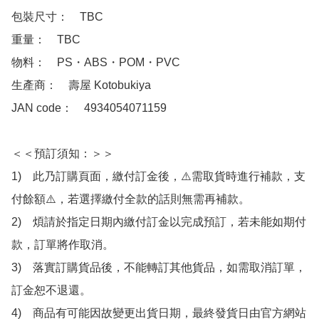
包裝尺寸：　TBC

重量：　TBC

物料：　PS・ABS・POM・PVC

生產商：　壽屋 Kotobukiya

JAN code：　4934054071159

＜＜預訂須知：＞＞

1)　此乃訂購頁面，繳付訂金後，⚠️需取貨時進行補款，支
付餘額⚠️，若選擇繳付全款的話則無需再補款。

2)　煩請於指定日期內繳付訂金以完成預訂，若未能如期付
款，訂單將作取消。

3)　落實訂購貨品後，不能轉訂其他貨品，如需取消訂單，
訂金恕不退還。

4)　商品有可能因故變更出貨日期，最終發貨日由官方網站