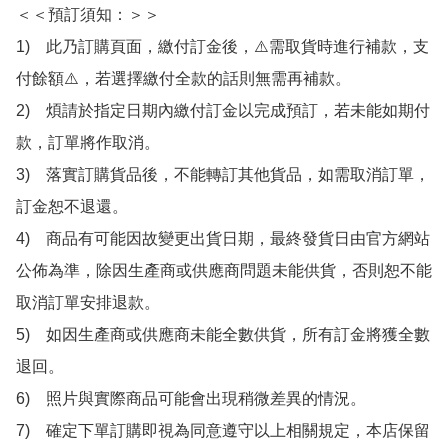
＜＜預訂須知：＞＞

1)　此乃訂購頁面，繳付訂金後，⚠️需取貨時進行補款，支
付餘額⚠️，若選擇繳付全款的話則無需再補款。

2)　煩請於指定日期內繳付訂金以完成預訂，若未能如期付
款，訂單將作取消。

3)　落實訂購貨品後，不能轉訂其他貨品，如需取消訂單，
訂金恕不退還。

4)　商品有可能因故變更出貨日期，最終發貨日由官方網站
公佈為準，除因生產商或供應商問題未能供貨，否則恕不能
取消訂單安排退款。

5)　如因生產商或供應商未能全數供貨，所有訂金將獲全數
退回。

6)　照片與實際商品可能會出現稍微差異的情況。

7)　確定下單訂購即視為同意遵守以上相關規定，本店保留